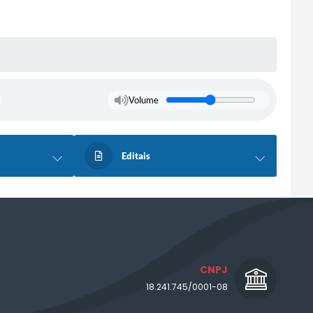
Volume
Editais
CNPJ
18.241.745/0001-08