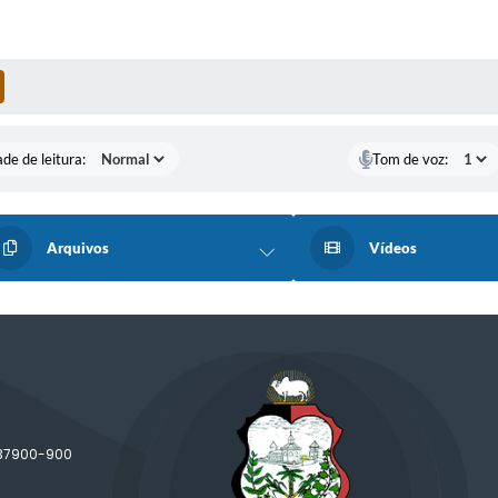
APP
OUTRAS MÍDIAS
de de leitura:
Tom de voz:
Arquivos
Vídeos
: 37900-900