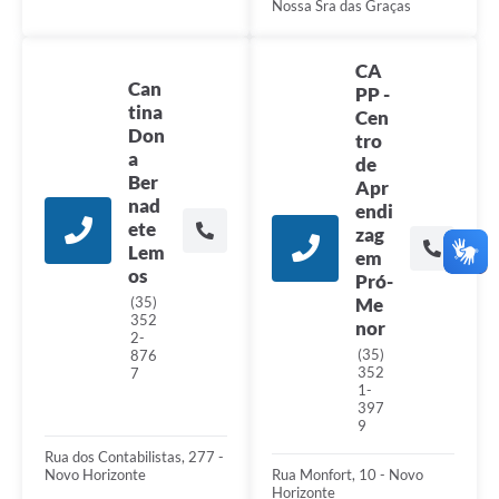
Nossa Sra das Graças
CA
Can
PP -
tina
Cen
Don
tro
a
de
Ber
Apr
nad
endi
ete
zag
Lem
em
os
Pró-
(35)
Me
352
nor
2-
(35)
876
352
7
1-
397
9
Rua dos Contabilistas, 277 -
Rua Monfort, 10 - Novo
Novo Horizonte
Horizonte