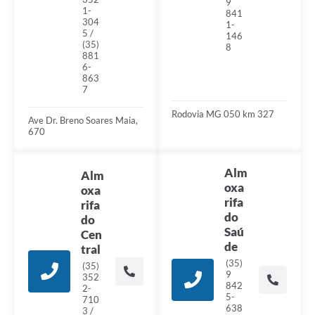
9
1-
841
304
1-
5 /
146
(35)
8
881
6-
863
7
Rodovia MG 050 km 327
Ave Dr. Breno Soares Maia,
670
Alm
Alm
oxa
oxa
rifa
rifa
do
do
Saú
Cen
de
tral
(35)
(35)
9
352
842
2-
5-
710
638
3 /