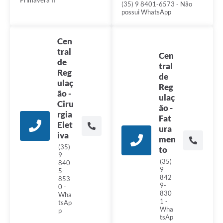
Primavera II
(35) 9 8401-6573 - Não
possui WhatsApp
Cen
tral
Cen
de
tral
Reg
de
ulaç
Reg
ão -
ulaç
Ciru
ão -
rgia
Fat
Elet
ura
iva
men
(35)
to
9
(35)
840
9
5-
842
853
9-
0 -
830
Wha
1 -
tsAp
Wha
p
tsAp