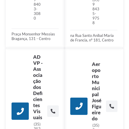
9
840
843
3-
5-
308
975
0
8
Praça Monsenhor Messias
na Rua Santo Aníbal Maria
Bragança, 131 - Centro
de Francia, nº 181, Centro
AD
VP -
Aer
Ass
opo
ocia
rto
ção
Mu
dos
nici
Defi
pal
cien
José
tes
Figu
Vis
eire
uais
do
(35)
(35)
352