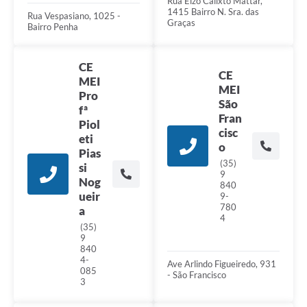
Rua Elzo Calixto Mattar,
1415 Bairro N. Sra. das
Rua Vespasiano, 1025 -
Graças
Bairro Penha
CE
CE
MEI
MEI
Pro
São
fª
Fran
Piol
cisc
eti
o
Pias
(35)
si
9
Nog
840
ueir
9-
780
a
4
(35)
9
840
4-
Ave Arlindo Figueiredo, 931
085
- São Francisco
3