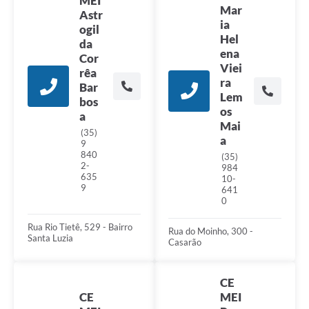
MEI
Mar
Astr
ia
ogil
Hel
da
ena
Cor
Viei
rêa
ra
Bar
Lem
bos
os
a
Mai
(35)
a
9
840
(35)
2-
984
635
10-
9
641
0
Rua Rio Tietê, 529 - Bairro
Rua do Moinho, 300 -
Santa Luzia
Casarão
CE
CE
MEI