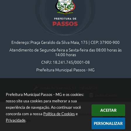
Endereço: Praça Geraldo da Silva Maia, 175 | CEP: 37900-900
Atendimento de Segunda-feira a Sexta-feira das 08:00 horas às
14:00 horas
CNPJ: 18.241.745/0001-08
Prefeitura Municipal Passos - MG
Versão do Sistema:
3.5.3 - 19/06/2026
Prefeitura Municipal Passos - MG e os cookies:
Portal atualizado em:
07/08/2026 10:44
Dados Abertos
nosso site usa cookies para melhorar a sua
experiência de navegação. Ao continuar você
ACEITAR
concorda com a nossa
Política de Cookies
e
Copyright Instar - 2006-2026. Todos os direitos reservados -
Privacidade
.
Instar Tecnologia
PERSONALIZAR