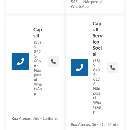
5451 - Não possui
WhatsApp
Cap
Cap
s II -
s II
Serv
iço
(35)
9
Soci
842
al
1-
(35)
606
9
6 -
840
Não
4-
poss
617
ui
6 -
Wha
Não
tsAp
poss
p
ui
Wha
tsAp
p
Rua Atenas, 365 - Califórnia
Rua Atenas, 365 - Califórnia