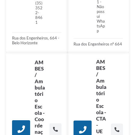
1 -
(35)
Não
352
poss
2-
ui
846
Wha
1
tsAp
p
Rua dos Engenheiros, 664 -
Belo Horizonte
Rua dos Engenheiros nº 664
AM
AM
BES
BES
/
/
Am
Am
bula
bula
tóri
tóri
o
o
Esc
Esc
ola -
ola -
CTA
Coo
-
rde
UE
naç