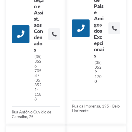
teçã
Pais
o e
e
Assi
Ami
st.
gos
aos
dos
Con
Exc
den
epci
ado
onai
s
s
(35)
352
(35)
6-
352
705
9-
8 /
170
(35)
0
352
1-
118
8
Rua da Imprensa, 195 - Belo
Horizonte
Rua Antônio Ouvídio de
Carvalho, 75