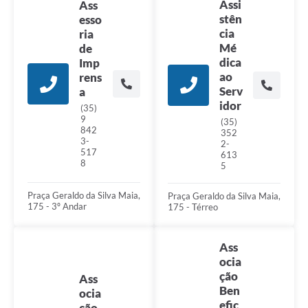
Assi
Ass
stên
esso
cia
ria
Mé
de
dica
Imp
ao
rens
Serv
a
idor
(35)
9
(35)
842
352
3-
2-
517
613
8
5
Praça Geraldo da Silva Maia,
Praça Geraldo da Silva Maia,
175 - 3º Andar
175 - Térreo
Ass
ocia
ção
Ass
Ben
ocia
efic
ção