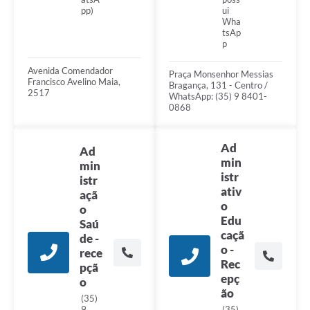
ui
pp)
Wha
tsAp
p
Avenida Comendador
Praça Monsenhor Messias
Francisco Avelino Maia,
Bragança, 131 - Centro /
2517
WhatsApp: (35) 9 8401-
0868
Ad
Ad
min
min
istr
istr
ativ
açã
o
o
Edu
Saú
caçã
de -
o -
rece
Rec
pçã
epç
o
ão
(35)
(35)
9