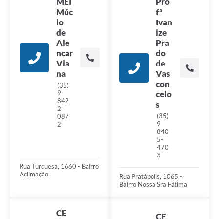
MEI
Pro
Múc
fª
io
Ivan
de
ize
Ale
Pra
ncar
do
Via
de
na
Vas
con
(35)
9
celo
842
s
2-
(35)
087
9
2
840
5-
470
3
Rua Turquesa, 1660 - Bairro
Aclimação
Rua Pratápolis, 1065 -
Bairro Nossa Sra Fátima
CE
CE