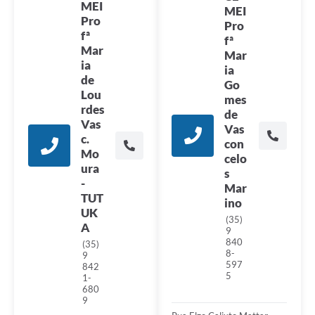
MEI
MEI
Pro
Pro
fª
fª
Mar
Mar
ia
ia
de
Go
Lou
mes
rdes
de
Vas
Vas
c.
con
Mo
celo
ura
s
-
Mar
TUT
ino
UK
(35)
A
9
840
(35)
8-
9
597
842
5
1-
680
9