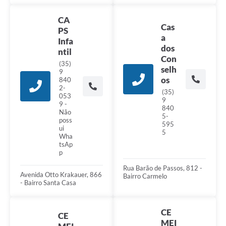
CA
Cas
PS
a
Infa
dos
ntil
Con
(35)
selh
9
os
840
2-
(35)
053
9
9 -
840
Não
5-
poss
595
ui
5
Wha
tsAp
p
Rua Barão de Passos, 812 -
Avenida Otto Krakauer, 866
Bairro Carmelo
- Bairro Santa Casa
CE
CE
MEI