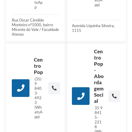
atsA
tsAp
pp)
p
Rua Oscar Cândido
Monteiro n°1000, bairro
Avenida Liquinha Silveira,
Mirante do Vale / Faculdade
1115
Atenas
Cen
tro
Cen
Pop
tro
-
Pop
Abo
(35)
rda
9
gem
840
3-
Soci
492
al
3
(Wh
35 9
atsA
841
pp)
5-
221
8
(Wh