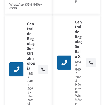
p
WhatsApp: (35)9 8406-
6930
Cen
Cen
tral
tral
de
de
Reg
Reg
ulaç
ulaç
ão -
ão -
Rai
Oft
o X
alm
(35)
olog
9
ia
840
7-
(35)
202
9
8 -
840
Não
4-
poss
209
ui
5 -
Wha
Não
tsAp
poss
p
ui