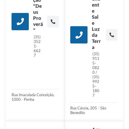
ent
"De
e
us
Sal
Pro
e
verá
Luz
"
da
(35)
Terr
352
1-
a
662
(35)
7
911
5-
082
0 /
(35)
992
5-
180
Rua Imaculada Conceição,
7
1000 - Penha
Rua Cássia, 205 - São
Benedito