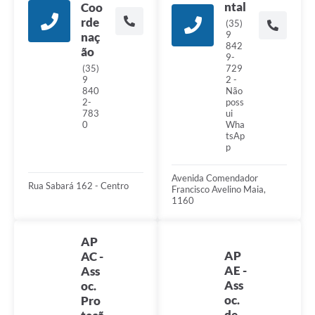
ntal
Coo
rde
(35)
9
naç
842
ão
9-
(35)
729
9
2 -
840
Não
2-
poss
783
ui
0
Wha
tsAp
p
Avenida Comendador
Rua Sabará 162 - Centro
Francisco Avelino Maia,
1160
AP
AP
AC -
AE -
Ass
Ass
oc.
oc.
Pro
de