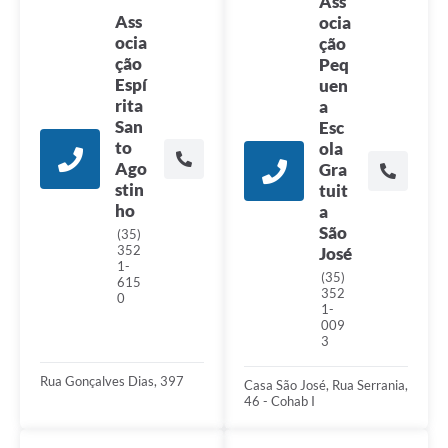
Ass
Ass
ocia
ocia
ção
ção
Peq
Espí
uen
rita
a
San
Esc
to
ola
Ago
Gra
stin
tuit
ho
a
São
(35)
352
José
1-
(35)
615
352
0
1-
009
3
Rua Gonçalves Dias, 397
Casa São José, Rua Serrania,
46 - Cohab I