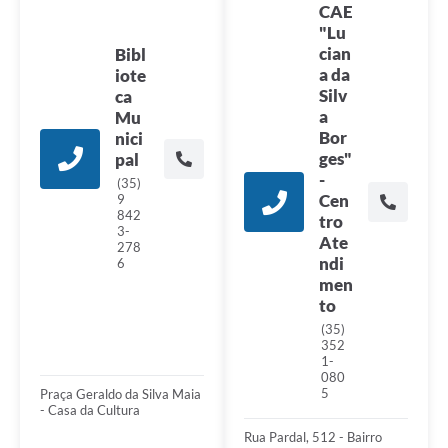
CAE
"Lu
cian
Bibl
a da
iote
Silv
ca
a
Mu
Bor
nici
ges"
pal
-
(35)
Cen
9
842
tro
3-
Ate
278
ndi
6
men
to
(35)
352
1-
080
5
Praça Geraldo da Silva Maia
- Casa da Cultura
Rua Pardal, 512 - Bairro