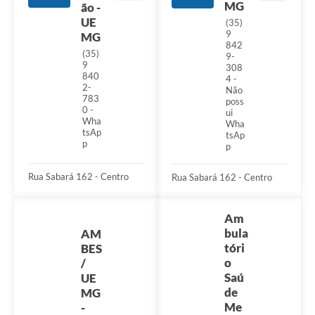
MG
ão -
UE
(35)
9
MG
842
(35)
9-
9
308
840
4 -
2-
Não
783
poss
0 -
ui
Wha
Wha
tsAp
tsAp
p
p
Rua Sabará 162 - Centro
Rua Sabará 162 - Centro
Am
bula
AM
tóri
BES
o
/
Saú
UE
de
MG
Me
-