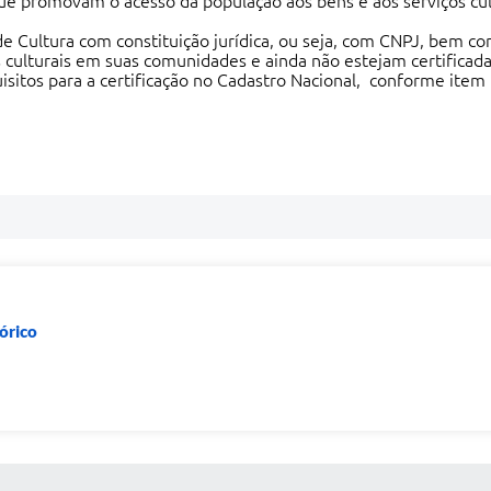
que promovam o acesso da população aos bens e aos serviços cu
de Cultura com constituição jurídica, ou seja, com CNPJ, bem c
s culturais em suas comunidades e ainda não estejam certifica
sitos para a certificação no Cadastro Nacional, conforme item 3
órico