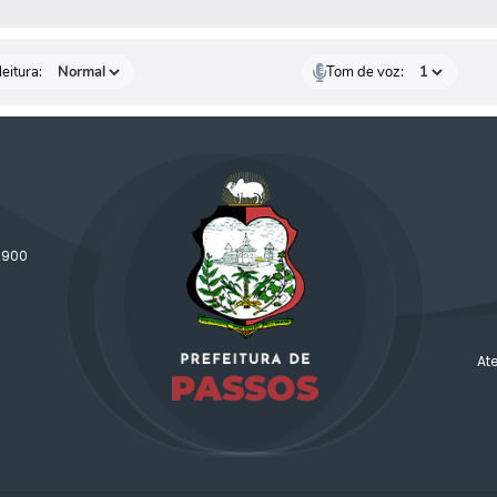
 MÍDIAS
eitura:
Tom de voz:
-900
At