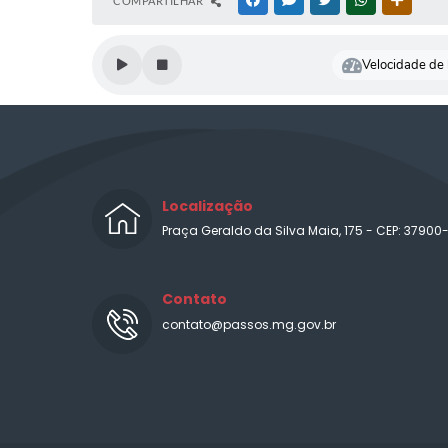
COMPARTILHAR
FACEBOOK
MESSENGER
TWITTER
WHATSAPP
OUTRAS
Velocidade de l
Localização
Praça Geraldo da Silva Maia, 175 - CEP: 37900
Contato
contato@passos.mg.gov.br