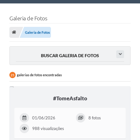
Nossa Cidade
Galeria de Fotos
Links Úteis
Galeria de Fotos
Telefones Úteis
Estrutura Administrativa
BUSCAR GALERIA DE FOTOS
Galeria de Fotos
Galeria de Vídeos
galerias de fotos encontradas
25
#TomeAsfalto
01/06/2026
8 fotos
988 visualizações