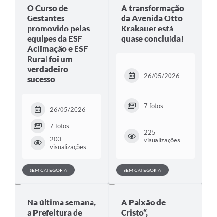
O Curso de
A transformação
Gestantes
da Avenida Otto
promovido pelas
Krakauer está
equipes da ESF
quase concluída!
Aclimação e ESF
Rural foi um
verdadeiro
26/05/2026
sucesso
7 fotos
26/05/2026
7 fotos
225
203
visualizações
visualizações
SEM CATEGORIA
SEM CATEGORIA
Na última semana,
A Paixão de
a Prefeitura de
Cristo“,