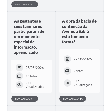
SEM CATEGORIA
As gestantes e
A obra da bacia de
seus familiares
contenção da
participaram de
Avenida Sabiá
um momento
está tomando
especial de
forma!
informação,
aprendizado
27/05/2026
27/05/2026
9 fotos
16 fotos
316
234
visualizações
visualizações
SEM CATEGORIA
SEM CATEGORIA