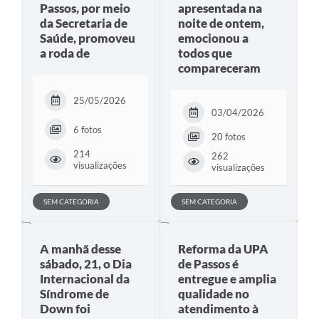
Passos, por meio
apresentada na
da Secretaria de
noite de ontem,
Saúde, promoveu
emocionou a
a roda de
todos que
compareceram
25/05/2026
03/04/2026
6 fotos
20 fotos
214
262
visualizações
visualizações
SEM CATEGORIA
SEM CATEGORIA
A manhã desse
Reforma da UPA
sábado, 21, o Dia
de Passos é
Internacional da
entregue e amplia
Síndrome de
qualidade no
Down foi
atendimento à