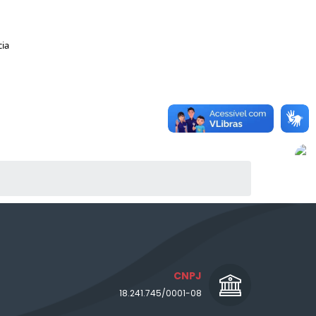
cia
CNPJ
18.241.745/0001-08