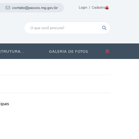
contato@passos.mg.gov.br
Login / Cadastro
STRUTURA...
GALERIA DE FOTOS
ipais
a