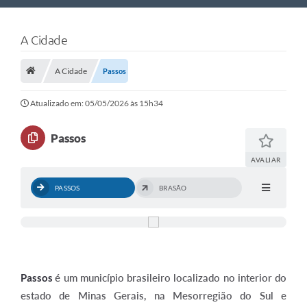
Nossa Cidade
A Cidade
Links Úteis
A Cidade
Passos
Telefones Úteis
Estrutura Administrativa
Atualizado em: 05/05/2026 às 15h34
Galeria de Fotos
Passos
Galeria de Vídeos
AVALIAR
PASSOS
BRASÃO
Passos
é um município brasileiro localizado no interior do
estado de Minas Gerais, na Mesorregião do Sul e