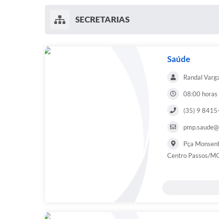
SECRETARIAS
Saúde
Randal Varg
08:00 horas
(35) 9 841
pmp.saude@p
Pça Monsenh
Centro Passos/M