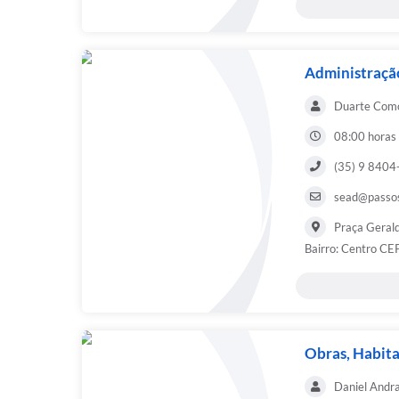
Administraçã
Duarte Como
08:00 horas
(35) 9 840
sead@passos
Praça Gerald
Bairro: Centro C
Obras, Habita
Daniel Andr