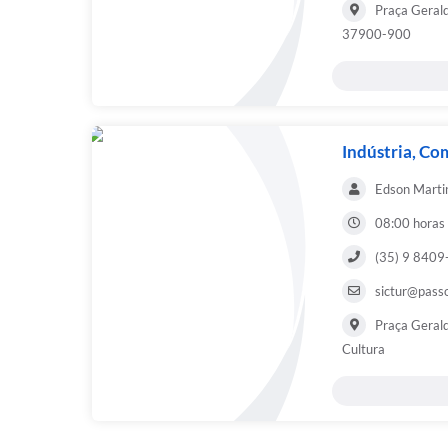
Praça Gerald
37900-900
Indústria, Co
Edson Marti
08:00 horas
(35) 9 8409
sictur@pass
Praça Gerald
Cultura