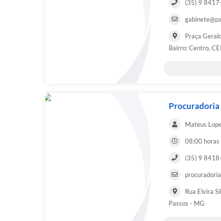
(35) 9 841
gabinete@pa
Praça Gerald
Bairro: Centro, C
Procuradoria
Mateus Lope
08:00 horas
(35) 9 841
procuradori
Rua Elvira S
Passos - MG