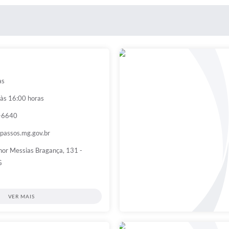
as
 às 16:00 horas
5-6640
assos.mg.gov.br
or Messias Bragança, 131 -
G
VER MAIS