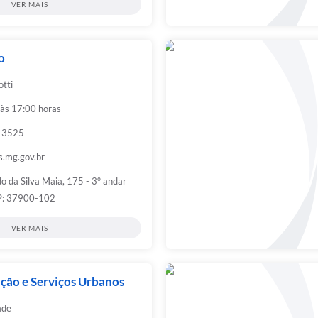
VER MAIS
o
tti
 às 17:00 horas
4-3525
.mg.gov.br
o da Silva Maia, 175 - 3º andar
EP: 37900-102
VER MAIS
ção e Serviços Urbanos
ade