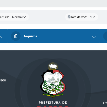
 MÍDIAS
eitura:
Tom de voz:
Arquivos
-900
At