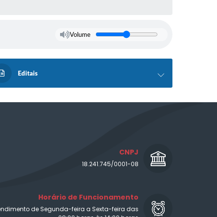
Volume
Editais
CNPJ
18.241.745/0001-08
Horário de Funcionamento
endimento de Segunda-feira a Sexta-feira das