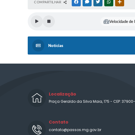
COMPARTILHAR
FACEBOOK
MESSENGER
TWITTER
WHATSAPP
OUTRAS
Velocidade de l
Notícias
Localização
Praça Geraldo da Silva Maia, 175 - CEP: 37900
Contato
contato@passos.mg.gov.br