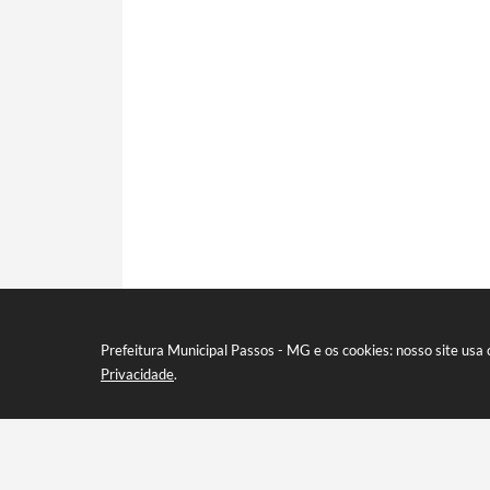
Prefeitura Municipal Passos - MG e os cookies: nosso site us
Privacidade
.