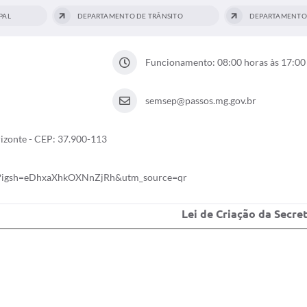
PAL
DEPARTAMENTO DE TRÂNSITO
Funcionamento: 08:00 horas às 17:00
semsep@passos.mg.gov.br
rizonte - CEP: 37.900-113
os?igsh=eDhxaXhkOXNnZjRh&utm_source=qr
Lei de Criação da Secre