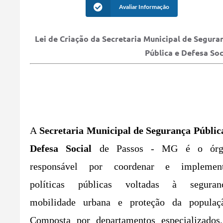
Avaliar Informação
Lei de Criação da Secretaria Municipal de
Segura
Pública e Defesa Soc
A
Secretaria Municipal de Segurança Públic
Defesa Social
de Passos - MG é o órg
responsável por coordenar e implement
políticas públicas voltadas à seguranç
mobilidade urbana e proteção da populaç
Composta por departamentos especializados