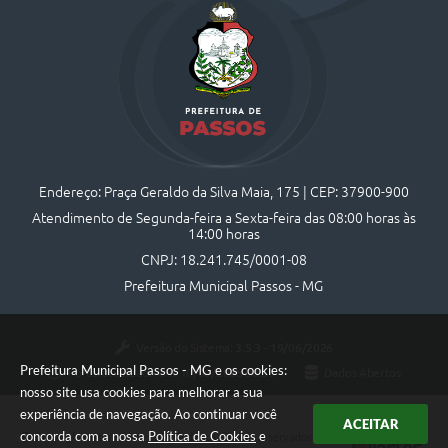
Endereço: Praça Geraldo da Silva Maia, 175 | CEP: 37900-900
Atendimento de Segunda-feira a Sexta-feira das 08:00 horas às
14:00 horas
CNPJ: 18.241.745/0001-08
Prefeitura Municipal Passos - MG
Versão do Sistema:
3.5.3 - 19/06/2026
Prefeitura Municipal Passos - MG e os cookies:
Portal atualizado em:
10/08/2026 08:53
Dados Abertos
nosso site usa cookies para melhorar a sua
experiência de navegação. Ao continuar você
ACEITAR
concorda com a nossa
Política de Cookies
e
Copyright Instar - 2006-2026. Todos os direitos reservados -