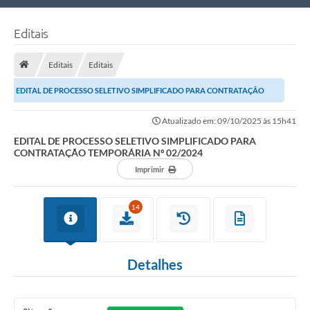
Nossa Cidade
Editais
Links Úteis
Editais
Editais
Telefones Úteis
EDITAL DE PROCESSO SELETIVO SIMPLIFICADO PARA CONTRATAÇÃO
Estrutura Administrativa
TEMPORÁRIA Nº 02/2024
Atualizado em: 09/10/2025 às 15h41
Galeria de Fotos
EDITAL DE PROCESSO SELETIVO SIMPLIFICADO PARA
CONTRATAÇÃO TEMPORÁRIA Nº 02/2024
Galeria de Vídeos
Imprimir
14
Detalhes