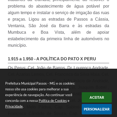
problema do abastecimento de água potável por
algum tempo e instalar o serviço de irrigação das ruas
e praças. Ligou as estradas de Passos a Cássia,
Ventania, São José da Barra e às estradas da
Mumbuca e Boa Vista, além de apoiar
estabelecimento da primeira linha de automóveis no
município.
1.915 a 1.950 - A POLÍTICA DO PATO X PERU
Os Perus:
Cel. João de Barros, Dr. Lourenço Andrade,
Cel. Azarias Lemos, Cel. Francisco da Silva Maia, Cel.
José Stockler de Lima, Cap. João Inácio de Andrade,
Prefeitura Municipal Passos - MG e os cookies:
Cap. Manoel Ferreira Cardoso, Cel. Joaquim Botrel ,
nosso site usa cookies para melhorar a sua
Cap. Lúcio da Silva Maia, Cap. Antônio Domingos,
experiência de navegação. Ao continuar você
ACEITAR
Cel. José Pinto Oliveira Correa, Cel. José Israel, Cap.
concorda com a nossa
Política de Cookies
e
Privacidade
.
José de Melo Pádua, Cap. Sabino Beraldo, Cap.
PERSONALIZAR
Francisco Cândido de Souza, Cap. Olímpio Souza