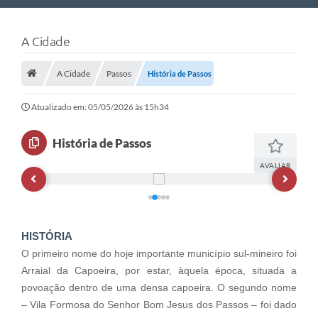
Nossa Cidade
A Cidade
Links Úteis
A Cidade
Passos
História de Passos
Telefones Úteis
Estrutura Administrativa
Atualizado em: 05/05/2026 às 15h34
Galeria de Fotos
História de Passos
Galeria de Vídeos
AVALIAR
HISTÓRIA
O primeiro nome do hoje importante município sul-mineiro foi
Arraial da Capoeira, por estar, àquela época, situada a
povoação dentro de uma densa capoeira. O segundo nome
– Vila Formosa do Senhor Bom Jesus dos Passos – foi dado