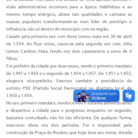
visão administrativa incomuns para a época. Habilidoso e ao
mesmo tempo enérgico, aliava tais qualidades e cativava as
massas populares transformando-se num líder de prestígio e
influência, não só dentro do município com na região.
Casado pela primeira vez com Anna Lemos maia em 30 de abril
de 1.934. Ao ficar viúvo, casou-se pela segunda vez com Júlia
Lemos Cardoso Maia, tendo nos dois casamentos a soma de 6
filhos.
Foi prefeito da cidade por duas vezes, sendo o primeiro mandato
de 1.947 a 1.950 e o segundo de 1.954 a 1.957. De 1.951 a 1.955,
elegeu-e vice-prefeito. Exerceu também a presidência do
extinto PSD (Partido Social Democrata) no diretório local, de
1.950 a 1.954.
No seu primeiro mandato, revolucionou o sistema administrativo
e despertou a cidade para o progresso, enquanto no segundo,
bastante conturbado, não foi tão eficiente. De qualquer forma,
executou obras nos dois períodos. Foi o responsável pela
construção da Praça do Rosário, que hoje leva seu nome, dotada