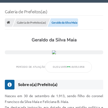
Nossa Cidade
Galeria de Prefeitos(as)
Links Úteis
Galeria de Prefeitos(as)
Geraldo da Silva Maia
Telefones Úteis
Estrutura Administrativa
Geraldo da Silva Maia
Galeria de Fotos
Galeria de Vídeos
PERÍODO DE ATUAÇÃO
01/01/1955
19/05/1958
Sobre o(a) Prefeito(a)
Nasceu em 30 de setembro de 1.913, sendo filho do coronel
Francisco da Silva Maia e Feliciana B. Maia.
De destacada instrução, era dotado de uma aptidão política e