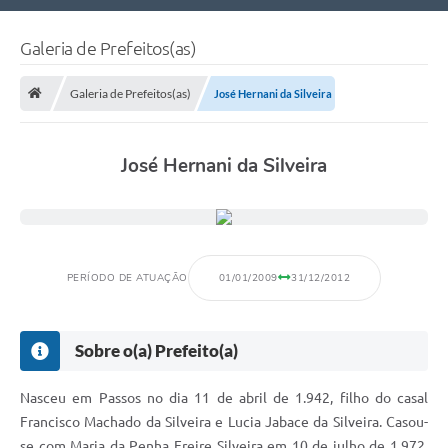
Nossa Cidade
Galeria de Prefeitos(as)
Links Úteis
Galeria de Prefeitos(as)
José Hernani da Silveira
Telefones Úteis
Estrutura Administrativa
José Hernani da Silveira
Galeria de Fotos
Galeria de Vídeos
PERÍODO DE ATUAÇÃO
01/01/2009
31/12/2012
Sobre o(a) Prefeito(a)
Nasceu em Passos no dia 11 de abril de 1.942, filho do casal
Francisco Machado da Silveira e Lucia Jabace da Silveira. Casou-
se com Maria da Penha Freire Silveira em 10 de julho de 1.972,