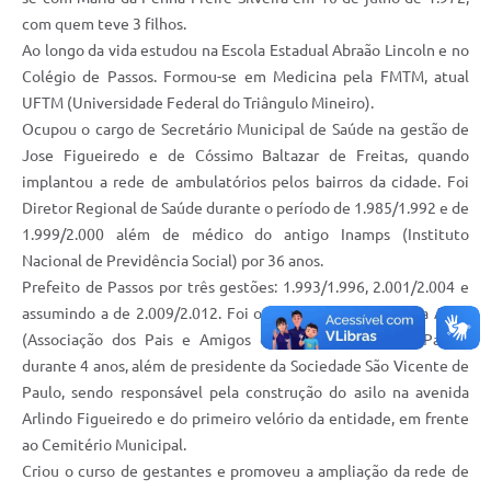
com quem teve 3 filhos.
Ao longo da vida estudou na Escola Estadual Abraão Lincoln e no
Colégio de Passos. Formou-se em Medicina pela FMTM, atual
UFTM (Universidade Federal do Triângulo Mineiro).
Ocupou o cargo de Secretário Municipal de Saúde na gestão de
Jose Figueiredo e de Cóssimo Baltazar de Freitas, quando
implantou a rede de ambulatórios pelos bairros da cidade. Foi
Diretor Regional de Saúde durante o período de 1.985/1.992 e de
1.999/2.000 além de médico do antigo Inamps (Instituto
Nacional de Previdência Social) por 36 anos.
Prefeito de Passos por três gestões: 1.993/1.996, 2.001/2.004 e
assumindo a de 2.009/2.012. Foi o primeiro presidente da Apae
(Associação dos Pais e Amigos dos Excepcionais) de Passos
durante 4 anos, além de presidente da Sociedade São Vicente de
Paulo, sendo responsável pela construção do asilo na avenida
Arlindo Figueiredo e do primeiro velório da entidade, em frente
ao Cemitério Municipal.
Criou o curso de gestantes e promoveu a ampliação da rede de