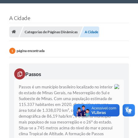
Nossa Cidade
A Cidade
Links Úteis
Categorias de Páginas Dinâmicas
A Cidade
Telefones Úteis
Estrutura Administrativa
página encontrada
1
Galeria de Fotos
Galeria de Vídeos
Passos
Passos é um município brasileiro localizado no interior
do estado de Minas Gerais, na Mesorregião do Sul e
Sudoeste de Minas. Com uma população estimada de
115.337 habitantes em 2020, distribuídos em uma
área total de 1.338,070 km², com Densidade
demográfica de 86,19 hab/km², é o quarto município
mais populoso de sua mesorregião e o 26º do estado.
Situa-se a 745 metros acima do nível do mar e possui
clima Tropical de Altitude. A formação de Passos