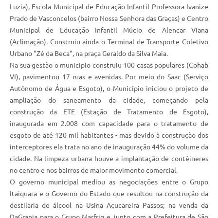
Luzia), Escola Municipal de Educação Infantil Professora Ivanize
Prado de Vasconcelos (bairro Nossa Senhora das Graças) e Centro
Municipal de Educação Infantil Múcio de Alencar Viana
(Aclimação). Construiu ainda o Terminal de Transporte Coletivo
Urbano "Zé da Beca", na praça Geraldo da Silva Maia.
Na sua gestão o município construiu 100 casas populares (Cohab
VI), pavimentou 17 ruas e avenidas. Por meio do Saac (Serviço
Autônomo de Água e Esgoto), o Município iniciou o projeto de
ampliação do saneamento da cidade, começando pela
construção da ETE (Estação de Tratamento de Esgoto),
inaugurada em 2.008 com capacidade para o tratamento de
esgoto de até 120 mil habitantes - mas devido à construção dos
interceptores ela trata no ano de inauguração 44% do volume da
cidade. Na limpeza urbana houve a implantação de contêineres
no centro e nos bairros de maior movimento comercial.
O governo municipal mediou as negociações entre o Grupo
Itaiquara e o Governo do Estado que resultou na construção da
destilaria de álcool na Usina Açucareira Passos; na venda da
DaGranja para o Grupo Marfrig e, junto com a Prefeitura de São