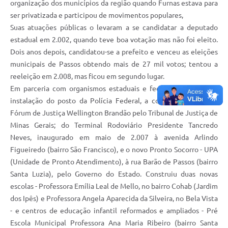
organização dos municípios da região quando Furnas estava para
ser privatizada e participou de movimentos populares,
Suas atuações públicas o levaram a se candidatar a deputado
estadual em 2.002, quando teve boa votação mas não foi eleito.
Dois anos depois, candidatou-se a prefeito e venceu as eleições
municipais de Passos obtendo mais de 27 mil votos; tentou a
reeleição em 2.008, mas ficou em segundo lugar.
Em parceria com organismos estaduais e federais, viabilizou a
instalação do posto da Polícia Federal, a construção do novo
Fórum de Justiça Wellington Brandão pelo Tribunal de Justiça de
Minas Gerais; do Terminal Rodoviário Presidente Tancredo
Neves, inaugurado em maio de 2.007 à avenida Arlindo
Figueiredo (bairro São Francisco), e o novo Pronto Socorro - UPA
(Unidade de Pronto Atendimento), à rua Barão de Passos (bairro
Santa Luzia), pelo Governo do Estado. Construiu duas novas
escolas - Professora Emília Leal de Mello, no bairro Cohab (Jardim
dos Ipês) e Professora Angela Aparecida da Silveira, no Bela Vista
- e centros de educação infantil reformados e ampliados - Pré
Escola Municipal Professora Ana Maria Ribeiro (bairro Santa