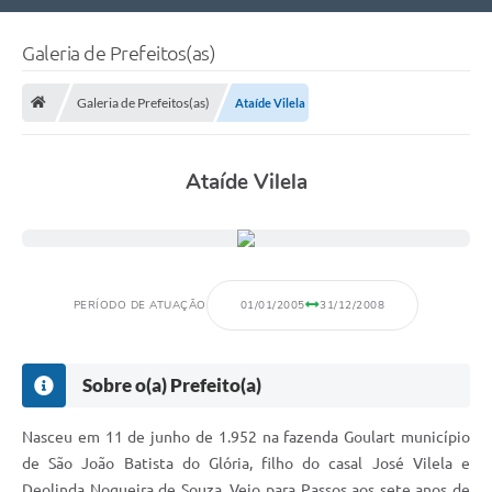
Nossa Cidade
Galeria de Prefeitos(as)
Links Úteis
Galeria de Prefeitos(as)
Ataíde Vilela
Telefones Úteis
Estrutura Administrativa
Ataíde Vilela
Galeria de Fotos
Galeria de Vídeos
PERÍODO DE ATUAÇÃO
01/01/2005
31/12/2008
Sobre o(a) Prefeito(a)
Nasceu em 11 de junho de 1.952 na fazenda Goulart município
de São João Batista do Glória, filho do casal José Vilela e
Deolinda Nogueira de Souza. Veio para Passos aos sete anos de