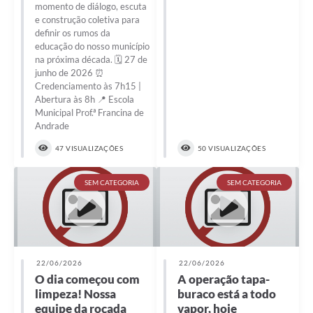
momento de diálogo, escuta
e construção coletiva para
definir os rumos da
educação do nosso município
na próxima década. 🗓️ 27 de
junho de 2026 ⏰
Credenciamento às 7h15 |
Abertura às 8h 📍 Escola
Municipal Prof.ª Francina de
Andrade
47 VISUALIZAÇÕES
50 VISUALIZAÇÕES
SEM CATEGORIA
SEM CATEGORIA
22/06/2026
22/06/2026
O dia começou com
A operação tapa-
limpeza! Nossa
buraco está a todo
equipe da roçada
vapor, hoje