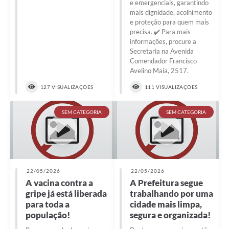
e emergenciais, garantindo
mais dignidade, acolhimento
e proteção para quem mais
precisa. ✔️ Para mais
informações, procure a
Secretaria na Avenida
Comendador Francisco
Avelino Maia, 2517.
127 VISUALIZAÇÕES
111 VISUALIZAÇÕES
SEM CATEGORIA
SEM CATEGORIA
22/05/2026
22/05/2026
A vacina contra a
A Prefeitura segue
gripe já está liberada
trabalhando por uma
para toda a
cidade mais limpa,
população!
segura e organizada!