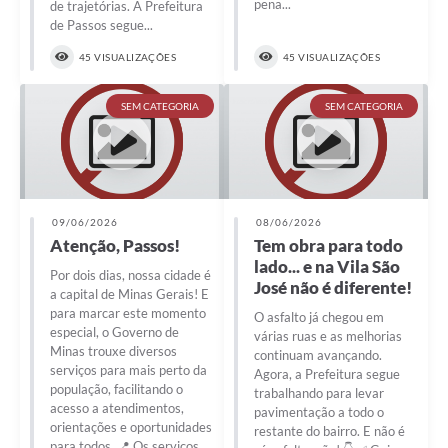
pena...
de trajetórias. A Prefeitura
de Passos segue...
45 VISUALIZAÇÕES
45 VISUALIZAÇÕES
SEM CATEGORIA
SEM CATEGORIA
09/06/2026
08/06/2026
Atenção, Passos!
Tem obra para todo
lado... e na Vila São
Por dois dias, nossa cidade é
José não é diferente!
a capital de Minas Gerais! E
para marcar este momento
O asfalto já chegou em
especial, o Governo de
várias ruas e as melhorias
Minas trouxe diversos
continuam avançando.
serviços para mais perto da
Agora, a Prefeitura segue
população, facilitando o
trabalhando para levar
acesso a atendimentos,
pavimentação a todo o
orientações e oportunidades
restante do bairro. E não é
para todos. 📍 Os serviços