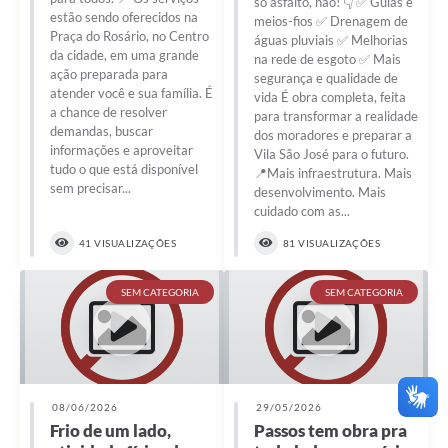
só asfalto, não! 👇 ✅ Guias e
estão sendo oferecidos na
meios-fios ✅ Drenagem de
Praça do Rosário, no Centro
águas pluviais ✅ Melhorias
da cidade, em uma grande
na rede de esgoto ✅ Mais
ação preparada para
segurança e qualidade de
atender você e sua família. É
vida É obra completa, feita
a chance de resolver
para transformar a realidade
demandas, buscar
dos moradores e preparar a
informações e aproveitar
Vila São José para o futuro.
tudo o que está disponível
📍Mais infraestrutura. Mais
sem precisar...
desenvolvimento. Mais
cuidado com as...
41 VISUALIZAÇÕES
81 VISUALIZAÇÕES
SEM CATEGORIA
SEM CATEGORIA
08/06/2026
29/05/2026
Frio de um lado,
Passos tem obra pra