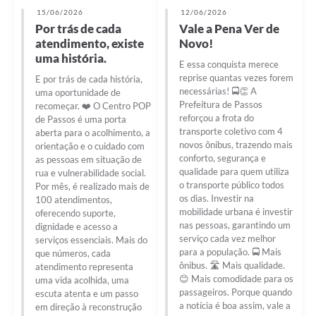
15/06/2026
12/06/2026
Por trás de cada
Vale a Pena Ver de
atendimento, existe
Novo!
uma história.
E essa conquista merece
reprise quantas vezes forem
E por trás de cada história,
necessárias! 🚍👏 A
uma oportunidade de
Prefeitura de Passos
recomeçar. ❤️ O Centro POP
reforçou a frota do
de Passos é uma porta
transporte coletivo com 4
aberta para o acolhimento, a
novos ônibus, trazendo mais
orientação e o cuidado com
conforto, segurança e
as pessoas em situação de
qualidade para quem utiliza
rua e vulnerabilidade social.
o transporte público todos
Por mês, é realizado mais de
os dias. Investir na
100 atendimentos,
mobilidade urbana é investir
oferecendo suporte,
nas pessoas, garantindo um
dignidade e acesso a
serviço cada vez melhor
serviços essenciais. Mais do
para a população. 🚍 Mais
que números, cada
ônibus. 🛣️ Mais qualidade.
atendimento representa
😊 Mais comodidade para os
uma vida acolhida, uma
passageiros. Porque quando
escuta atenta e um passo
a notícia é boa assim, vale a
em direção à reconstrução