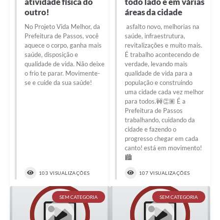
atividade física do
todo lado e em várias
outro!
áreas da cidade
No Projeto Vida Melhor, da
asfalto novo, melhorias na
Prefeitura de Passos, você
saúde, infraestrutura,
aquece o corpo, ganha mais
revitalizações e muito mais.
saúde, disposição e
É trabalho acontecendo de
qualidade de vida. Não deixe
verdade, levando mais
o frio te parar. Movimente-
qualidade de vida para a
se e cuide da sua saúde!
população e construindo
uma cidade cada vez melhor
para todos.🚧👏🏽 É a
Prefeitura de Passos
trabalhando, cuidando da
cidade e fazendo o
progresso chegar em cada
canto! está em movimento!
🏙️
103 VISUALIZAÇÕES
107 VISUALIZAÇÕES
SEM CATEGORIA
SEM CATEGORIA