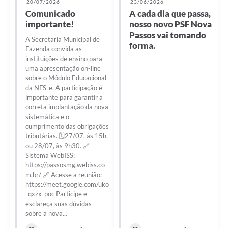
20/07/2026
23/06/2026
Comunicado
A cada dia que passa,
importante!
nosso novo PSF Nova
Passos vai tomando
A Secretaria Municipal de
forma.
Fazenda convida as
instituições de ensino para
uma apresentação on-line
sobre o Módulo Educacional
da NFS-e. A participação é
importante para garantir a
correta implantação da nova
sistemática e o
cumprimento das obrigações
tributárias. 🗓️27/07, às 15h,
ou 28/07, às 9h30. 🔗
Sistema WebISS:
https://passosmg.webiss.co
m.br/ 🔗 Acesse a reunião:
https://meet.google.com/uko
-qxzx-poc Participe e
esclareça suas dúvidas
sobre a nova...