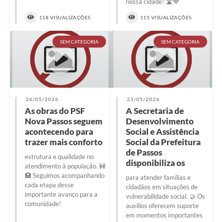
nossa cidade! 🛣️💙
118 VISUALIZAÇÕES
115 VISUALIZAÇÕES
SEM CATEGORIA
SEM CATEGORIA
26/05/2026
23/05/2026
As obras do PSF
A Secretaria de
Nova Passos seguem
Desenvolvimento
acontecendo para
Social e Assistência
trazer mais conforto
Social da Prefeitura
de Passos
estrutura e qualidade no
disponibiliza os
atendimento à população. 🚧
🏥 Seguimos acompanhando
para atender famílias e
cada etapa desse
cidadãos em situações de
importante avanço para a
vulnerabilidade social. 🤝 Os
comunidade!
auxílios oferecem suporte
em momentos importantes