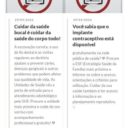
29/05/2026
29/05/2026
Cuidar da saúde
Você sabia que o
bucal é cuidar da
implante
saúde do corpo todo!
contraceptivo está
disponível
A escovação correta, o uso
do fio dental e as visitas
gratuitamente na rede
regulares ao dentista
pública de saúde? 💙 Procure
ajudam a prevenir cáries,
a ESF (Estratégia Saúde da
doenças gengivais e outros
Família) mais próxima e
problemas que podem afetar
informe-se sobre o acesso,
sua qualidade de vida. As
orientações e critérios para
Unidades de Saúde são a
utilização. Cuidar da sua
porta de entrada para o
saúde também é ter acesso
atendimento odontológico
à informação e ao
pelo SUS. Procure a unidade
planejamento reprodutivo.
mais próxima e cuide do seu
✨
sorriso com
acompanhamento
profissional e gratuito! 💙