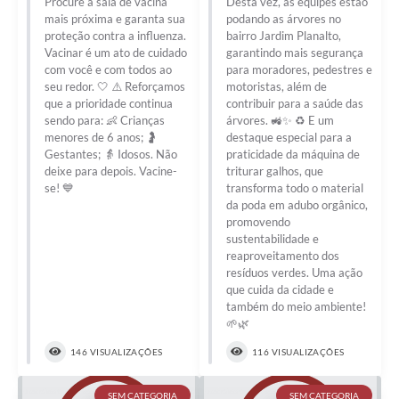
Procure a sala de vacina
Desta vez, as equipes estão
mais próxima e garanta sua
podando as árvores no
proteção contra a influenza.
bairro Jardim Planalto,
Vacinar é um ato de cuidado
garantindo mais segurança
com você e com todos ao
para moradores, pedestres e
seu redor. 🤍 ⚠️ Reforçamos
motoristas, além de
que a prioridade continua
contribuir para a saúde das
sendo para: 👶 Crianças
árvores. 🚜✨ ♻️ E um
menores de 6 anos; 🤰
destaque especial para a
Gestantes; 👵 Idosos. Não
praticidade da máquina de
deixe para depois. Vacine-
triturar galhos, que
se! 💙
transforma todo o material
da poda em adubo orgânico,
promovendo
sustentabilidade e
reaproveitamento dos
resíduos verdes. Uma ação
que cuida da cidade e
também do meio ambiente!
🌱🌿
146 VISUALIZAÇÕES
116 VISUALIZAÇÕES
SEM CATEGORIA
SEM CATEGORIA