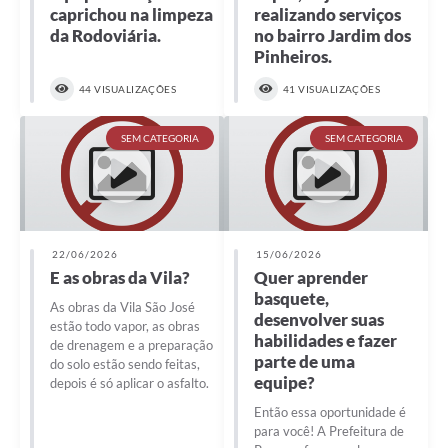
caprichou na limpeza
realizando serviços
da Rodoviária.
no bairro Jardim dos
Pinheiros.
44 VISUALIZAÇÕES
41 VISUALIZAÇÕES
SEM CATEGORIA
SEM CATEGORIA
22/06/2026
15/06/2026
E as obras da Vila?
Quer aprender
basquete,
As obras da Vila São José
desenvolver suas
estão todo vapor, as obras
habilidades e fazer
de drenagem e a preparação
parte de uma
do solo estão sendo feitas,
equipe?
depois é só aplicar o asfalto.
Então essa oportunidade é
para você! A Prefeitura de