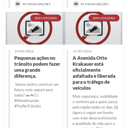
94 VISUALIZAÇÕES
87 VISUALIZAÇÕES
SEM CATEGORIA
SEM CATEGORIA
29/05/2026
27/05/2026
Pequenas ações no
A Avenida Otto
trânsito podem fazer
Krakauer está
uma grande
oficialmente
diferença.
asfaltada e liberada
para o tráfego de
Vamos juntos construir um
veículos
futuro mais seguro para
todos? 🚗🚲🚶‍♂️
Mais segurança, mobilidade
#MaioAmarelo
e conforto para quem passa
#PazNoTrânsito
pela região todos os dias. 🙌
Agora é seguir em frente
com mais desenvolvimento
e qualidade de vida para a