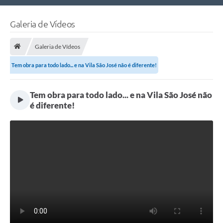
Nossa Cidade
Galeria de Vídeos
Links Úteis
Galeria de Vídeos
Telefones Úteis
Tem obra para todo lado... e na Vila São José não é diferente!
Estrutura Administrativa
Tem obra para todo lado... e na Vila São José não
Galeria de Fotos
é diferente!
Galeria de Vídeos