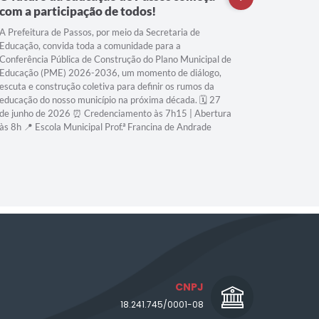
com a participação de todos!
Compart
segue a
A Prefeitura de Passos, por meio da Secretaria de
Educação, convida toda a comunidade para a
Conferência Pública de Construção do Plano Municipal de
Educação (PME) 2026-2036, um momento de diálogo,
escuta e construção coletiva para definir os rumos da
educação do nosso município na próxima década. 🗓️ 27
de junho de 2026 ⏰ Credenciamento às 7h15 | Abertura
às 8h 📍 Escola Municipal Prof.ª Francina de Andrade
CNPJ
18.241.745/0001-08