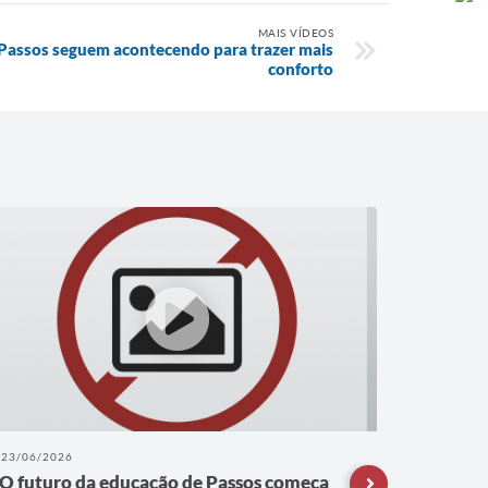
MAIS VÍDEOS
Passos seguem acontecendo para trazer mais
conforto
23/06/2026
22/06/202
O futuro da educação de Passos começa
A refor