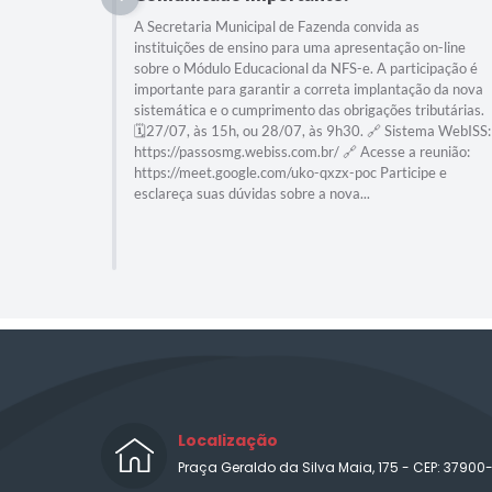
A Secretaria Municipal de Fazenda convida as
instituições de ensino para uma apresentação on-line
sobre o Módulo Educacional da NFS-e. A participação é
importante para garantir a correta implantação da nova
sistemática e o cumprimento das obrigações tributárias.
🗓️27/07, às 15h, ou 28/07, às 9h30. 🔗 Sistema WebISS:
https://passosmg.webiss.com.br/ 🔗 Acesse a reunião:
https://meet.google.com/uko-qxzx-poc Participe e
esclareça suas dúvidas sobre a nova...
Localização
Praça Geraldo da Silva Maia, 175 - CEP: 37900