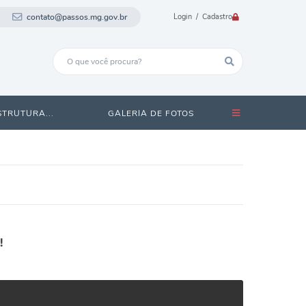
contato@passos.mg.gov.br
Login / Cadastro
STRUTURA...
GALERIA DE FOTOS
!