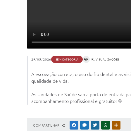
29/05/2026
91 VISUALIZAÇÕES
SEM CATEGORIA
A escovação correta, o uso do fio dental e as v
qualidade de vida.
As Unidades de Saúde são a porta de entrada pa
acompanhamento profissional e gratuito! 💙
COMPARTILHAR
FACEBOOK
MESSENGER
TWITTER
WHATSAPP
OUTRAS