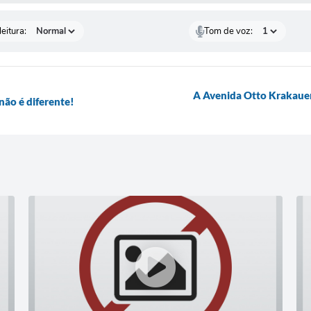
eitura:
Tom de voz:
A Avenida Otto Krakauer 
 não é diferente!