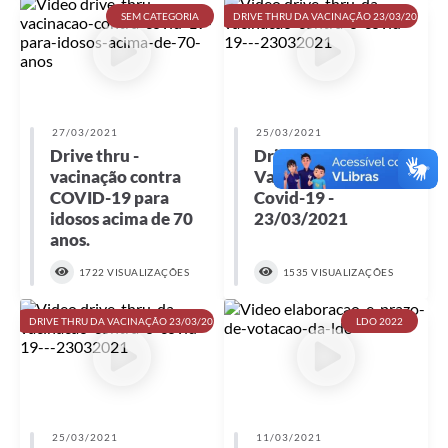
SEM CATEGORIA
DRIVE THRU DA VACINAÇÃO 23/03/2021
27/03/2021
25/03/2021
Drive thru -
Drive Thru da
vacinação contra
Vacinação Contra o
COVID-19 para
Covid-19 -
idosos acima de 70
23/03/2021
anos.
1722 VISUALIZAÇÕES
1535 VISUALIZAÇÕES
DRIVE THRU DA VACINAÇÃO 23/03/2021
LDO 2022
25/03/2021
11/03/2021