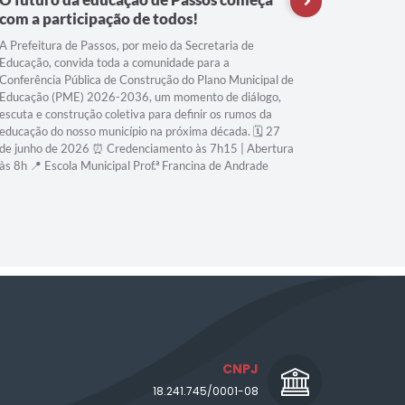
com a participação de todos!
Compart
segue a
A Prefeitura de Passos, por meio da Secretaria de
Educação, convida toda a comunidade para a
Conferência Pública de Construção do Plano Municipal de
Educação (PME) 2026-2036, um momento de diálogo,
escuta e construção coletiva para definir os rumos da
educação do nosso município na próxima década. 🗓️ 27
de junho de 2026 ⏰ Credenciamento às 7h15 | Abertura
às 8h 📍 Escola Municipal Prof.ª Francina de Andrade
CNPJ
18.241.745/0001-08