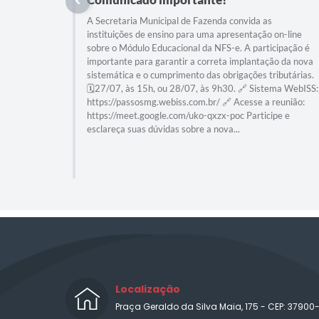
A Secretaria Municipal de Fazenda convida as
instituições de ensino para uma apresentação on-line
sobre o Módulo Educacional da NFS-e. A participação é
importante para garantir a correta implantação da nova
sistemática e o cumprimento das obrigações tributárias.
🗓️27/07, às 15h, ou 28/07, às 9h30. 🔗 Sistema WebISS:
https://passosmg.webiss.com.br/ 🔗 Acesse a reunião:
https://meet.google.com/uko-qxzx-poc Participe e
esclareça suas dúvidas sobre a nova...
Localização
Praça Geraldo da Silva Maia, 175 - CEP: 37900