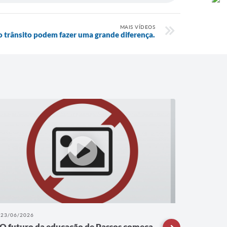
MAIS VÍDEOS
 trânsito podem fazer uma grande diferença.
23/06/2026
22/06/202
O futuro da educação de Passos começa
A refor