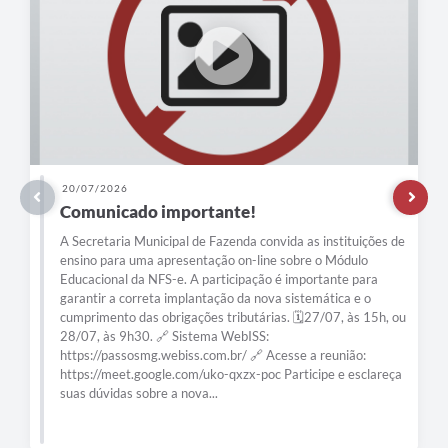
23/06/2026
A cada dia que passa, nosso novo PSF Nova
Passos vai tomando forma.
s de
, ou
eça