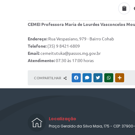
CEMEI Professora Maria de Lourdes Vasconcelos Mo
Endereço:
Rua Vespasiano, 979 - Bairro Cohab
Telefone:
(35) 9 8421-6809
Email:
cemeitutuka@passos.mg.gov.br
Atendimento:
07:30 às 17:00 horas
COMPARTILHAR
FACEBOOK
MESSENGER
TWITTER
WHATSAPP
OUTRAS
Localização
Praça Geraldo da Silva Maia, 175 - CEP: 37900