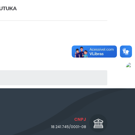
 TUTUKA
CNPJ
18.241.745/0001-08