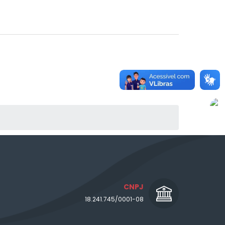
CNPJ
18.241.745/0001-08