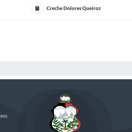
Creche Dolores Queiroz
 MÍDIAS
-900