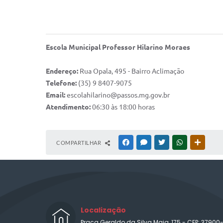
Escola Municipal Professor Hilarino Moraes
Endereço:
Rua Opala, 495 - Bairro Aclimação
Telefone:
(35) 9 8407-9075
Email:
escolahilarino@passos.mg.gov.br
Atendimento:
06:30 às 18:00 horas
COMPARTILHAR
FACEBOOK
MESSENGER
TWITTER
WHATSAPP
OUTRAS
Localização
Praça Geraldo da Silva Maia, 175 - CEP: 37900