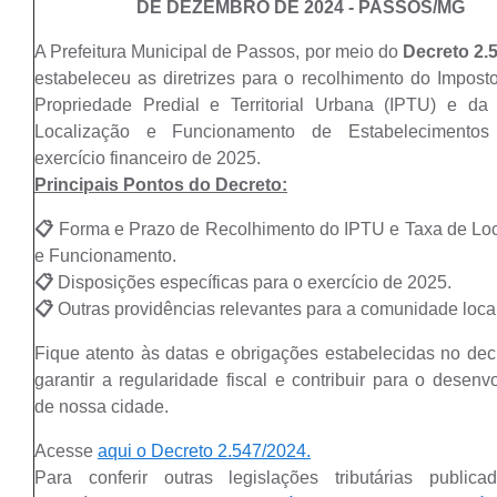
DE DEZEMBRO DE 2024 - PASSOS/MG
A Prefeitura Municipal de Passos, por meio do
Decreto 2.
estabeleceu as diretrizes para o recolhimento do Impost
Propriedade Predial e Territorial Urbana (IPTU) e da
Localização e Funcionamento de Estabelecimento
exercício financeiro de 2025.
Principais Pontos do Decreto:
📋
Forma e Prazo de Recolhimento do IPTU e Taxa de Lo
e Funcionamento.
📋
Disposições específicas para o exercício de 2025.
📋
Outras providências relevantes para a comunidade local
Fique atento às datas e obrigações estabelecidas no dec
garantir a regularidade fiscal e contribuir para o desenv
de nossa cidade.
Acesse
aqui o Decreto 2.547/2024.
Para ​conferir outras legislações tributárias public