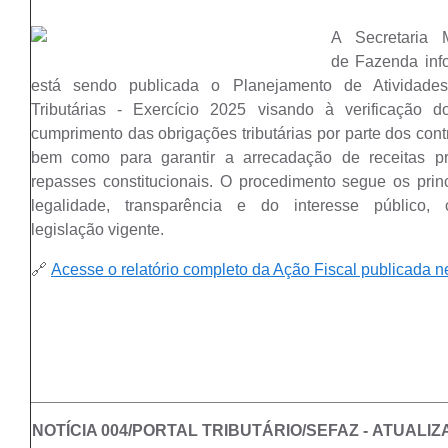
A Secretaria M
de Fazenda inf
está sendo publicada o Planejamento de Atividades
Tributárias - Exercício 2025 visando à verificação d
cumprimento das obrigações tributárias por parte dos contr
bem como para garantir a arrecadação de receitas pr
repasses constitucionais. O procedimento segue os prin
legalidade, transparência e do interesse público, 
legislação vigente.
🔗
Acesse o relatório completo da Ação Fiscal publicada ne
NOTÍCIA 004/PORTAL TRIBUTÁRIO/SEFAZ -
ATUALIZ