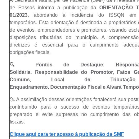
A Secretaria Municipal de Fazenda (SMF) da Prefeitura 
de Passos informa a publicação da
ORIENTAÇÃO T
01/2023
, abordando a incidência do ISSQN em 
temporários. Esta orientação é destinada a proprietários 
de eventos, empreendedores e promotores, visando escl
disposições tributárias do município. A compreensã
diretrizes é essencial para o cumprimento adeq
obrigações fiscais.
🔍 Pontos de Destaque:
Responsa
Solidária,
Responsabilidade do Promotor,
Fatos G
Comuns,
Local de Tributaç
Enquadramento,
Documentação Fiscal e Alvará Tempo
🚀 A assimilação dessas orientações fortalecerá sua postur
contribuindo para o sucesso de eventos temporários
preparado e evite surpresas no cumprimento das ob
fiscais.
Clique aqui
para ter acesso à publicação da SMF