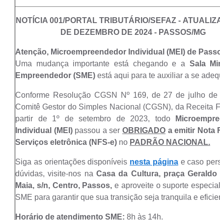
NOTÍCIA 001/PORTAL TRIBUTÁRIO/SEFAZ -
ATUALIZ
DE DEZEMBRO DE 2024 - PASSOS/MG
Atenção, Microempreendedor Individual (MEI) de Pass
Uma mudança importante está chegando e a
Sala Mi
Empreendedor (SME)
está aqui para te auxiliar a se adeq
Conforme Resolução CGSN Nº 169, de 27 de julho de
Comitê Gestor do Simples Nacional (CGSN), da Receita F
partir de 1º de setembro de 2023, todo
Microempre
Individual (MEI)
passou a ser
OBRIGADO
a emitir Nota 
Serviços eletrônica (NFS-e)
no
PADRÃO NACIONAL
.
​Siga as orientações disponíveis
nesta página
e caso per
dúvidas, visite-nos na
Casa da Cultura, praça Geraldo 
Maia, s/n, Centro, Passos,
e aproveite o suporte especia
SME para garantir que sua transição seja tranquila e eficie
Horário de atendimento SME:
8h às 14h.