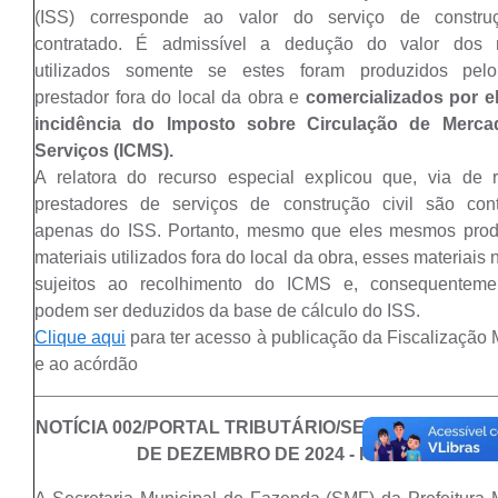
(ISS) corresponde ao valor do serviço de construç
contratado. É admissível a dedução do valor dos m
utilizados somente se estes foram produzidos pelo
prestador fora do local da obra e
comercializados por e
incidência do Imposto sobre Circulação de Merca
Serviços (ICMS).
A relatora do recurso especial explicou que, via de 
prestadores de serviços de construção civil são cont
apenas do ISS. Portanto, mesmo que eles mesmos pro
materiais utilizados fora do local da obra, esses materiais
sujeitos ao recolhimento do ICMS e, consequenteme
podem ser deduzidos da base de cálculo do ISS.
Clique aqui
para ter acesso à publicação da Fiscalização 
e ao acórdão
NOTÍCIA 002/PORTAL TRIBUTÁRIO/SEFAZ -
ATUALIZ
DE DEZEMBRO DE 2024 - PASSOS/MG