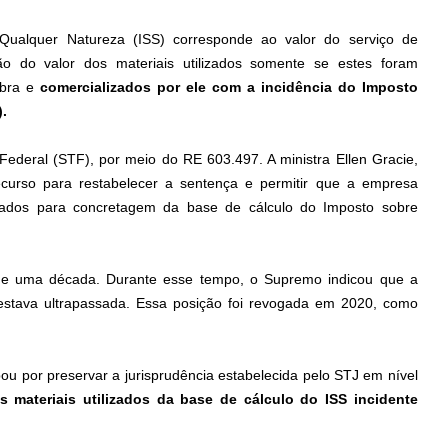
Qualquer Natureza (ISS) corresponde ao valor do serviço de
ção do valor dos materiais utilizados somente se estes foram
obra e
comercializados por ele com a incidência do Imposto
.
ederal (STF), por meio do RE 603.497. A ministra Ellen Gracie,
ecurso para restabelecer a sentença e permitir que a empresa
lizados para concretagem da base de cálculo do Imposto sobre
de uma década. Durante esse tempo, o Supremo indicou que a
) estava ultrapassada. Essa posição foi revogada em 2020, como
u por preservar a jurisprudência estabelecida pelo STJ em nível
s materiais utilizados da base de cálculo do ISS incidente