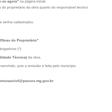
e-se agora"
na página inicial.
 do proprietário da obra quanto do responsável técnico.
 e senha cadastrados.
Obras do Proprietário"
.
igatórios (*).
lidade Técnica)
da obra.
eenchido, pois a emissão é feita pelo município.
strucaocivil@passos.mg.gov.br
: