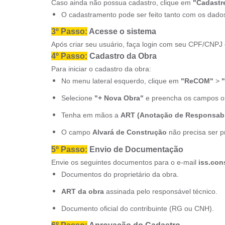
Caso ainda não possua cadastro, clique em
"Cadastr
O cadastramento pode ser feito tanto com os dados
3º Passo:
Acesse o sistema
Após criar seu usuário, faça login com seu CPF/CNPJ
4º Passo:
Cadastro da Obra
Para iniciar o cadastro da obra:
No menu lateral esquerdo, clique em
"ReCOM"
>
"
Selecione
"+ Nova Obra"
e preencha os campos obr
Tenha em mãos a
ART (Anotação de Responsabi
O campo
Alvará de Construção
não precisa ser pr
5º Passo:
Envio de Documentação
Envie os seguintes documentos para o e-mail
iss.con
Documentos do proprietário da obra.
ART da obra
assinada pelo responsável técnico.
Documento oficial do contribuinte (RG ou CNH).