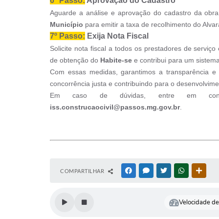
6º Passo:
Aprovação do Cadastro
Aguarde a análise e aprovação do cadastro da obra
Município
para emitir a taxa de recolhimento do Alvar
7º Passo:
Exija Nota Fiscal
Solicite nota fiscal a todos os prestadores de serviç
de obtenção do
Habite-se
e contribui para um sistema 
Com essas medidas, garantimos a transparência e 
concorrência justa e contribuindo para o desenvolvi
Em caso de dúvidas, entre em contat
iss.construcaocivil@passos.mg.gov.br
.
COMPARTILHAR
FACEBOOK
MESSENGER
TWITTER
WHATSAPP
OUTR
Velocidade de 