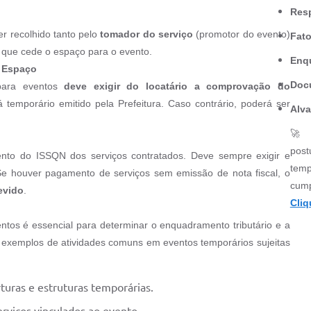
Res
r recolhido tanto pelo
tomador do serviço
(promotor do evento)
Fat
que cede o espaço para o evento.
Enq
o Espaço
Doc
 para eventos
deve exigir do locatário a comprovação do
temporário emitido pela Prefeitura. Caso contrário, poderá ser
Alva
🚀 A
post
ento do ISSQN dos serviços contratados. Deve sempre exigir e
temp
Se houver pagamento de serviços sem emissão de nota fiscal, o
cump
evido
.
Cliq
entos é essencial para determinar o enquadramento tributário e a
 exemplos de atividades comuns em eventos temporários sujeitas
turas e estruturas temporárias.