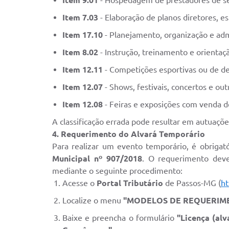
Item 9.01
- Hospedagem de prestadores de ser
Item 7.03
- Elaboração de planos diretores, e
Item 17.10
- Planejamento, organização e admi
Item 8.02
- Instrução, treinamento e orientaç
Item 12.11
- Competições esportivas ou de des
Item 12.07
- Shows, festivais, concertos e out
Item 12.08
- Feiras e exposições com venda d
A classificação errada pode resultar em autuaçõe
4. Requerimento do Alvará Temporário
Para realizar um evento temporário, é obrigató
Municipal nº 907/2018
. O requerimento dev
mediante o seguinte procedimento:
Acesse o
Portal Tributário
de Passos-MG (
ht
Localize o menu
"MODELOS DE REQUERIM
Baixe e preencha o formulário
"Licença (alv