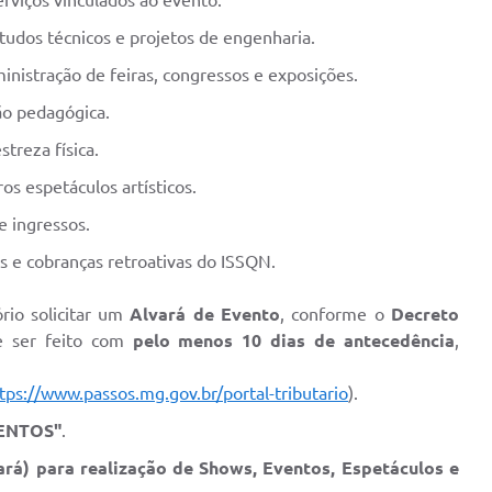
viços vinculados ao evento.
studos técnicos e projetos de engenharia.
nistração de feiras, congressos e exposições.
ão pedagógica.
treza física.
ros espetáculos artísticos.
e ingressos.
s e cobranças retroativas do ISSQN.
rio solicitar um
Alvará de Evento
, conforme o
Decreto
e ser feito com
pelo menos 10 dias de antecedência
,
tps://www.passos.mg.gov.br/portal-tributario
).
ENTOS"
.
ará) para realização de Shows, Eventos, Espetáculos e