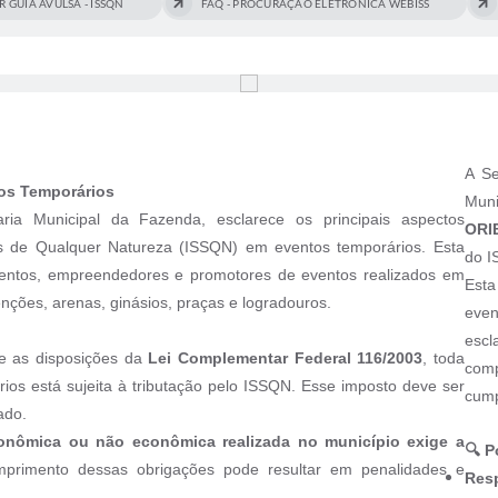
R GUIA AVULSA - ISSQN
FAQ - PROCURAÇÃO ELETRONICA WEBISS
A Se
os Temporários
Mun
ia Municipal da Fazenda, esclarece os principais aspectos
ORI
os de Qualquer Natureza (ISSQN) em eventos temporários. Esta
do I
 eventos, empreendedores e promotores de eventos realizados em
Esta
nções, arenas, ginásios, praças e logradouros.
eve
escl
 as disposições da
Lei Complementar Federal 116/2003
, toda
com
ios está sujeita à tributação pelo ISSQN. Esse imposto deve ser
cump
ado.
conômica ou não econômica realizada no município exige a
🔍 P
primento dessas obrigações pode resultar em penalidades e
Resp