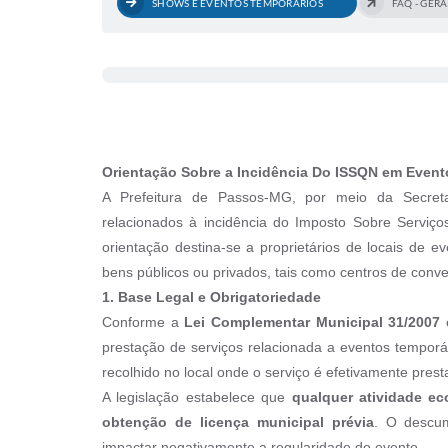
SHOWS E EVENTOS TEMPORÁRIOS
FAQ - GERA
Orientação Sobre a Incidência Do ISSQN em Event
A Prefeitura de Passos-MG, por meio da Secretar
relacionados à incidência do Imposto Sobre Serviç
orientação destina-se a proprietários de locais de
bens públicos ou privados, tais como centros de conve
1. Base Legal e Obrigatoriedade
Conforme a
Lei Complementar Municipal 31/2007
e
prestação de serviços relacionada a eventos temporár
recolhido no local onde o serviço é efetivamente prest
A legislação estabelece que
qualquer atividade e
obtenção de licença municipal prévia
. O descum
impactar negativamente a regularidade do evento.