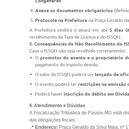
Congêneres"
.
Anexe os documentos obrigatórios
(defini
Protocole na Prefeitura
na Praça Geraldo da
A Prefeitura emitirá o alvará em até
5 dias ú
recolhimento da Taxa de Licença e do ISSQN.
5. Consequências do Não Recolhimento do I
Caso o ISSQN não seja recolhido corretamente:
O
promotor do evento e o proprietário do
pagamento do imposto devido.
O valor do ISSQN poderá ser
lançado de ofíc
O evento poderá ter
restrições na emissão 
Poderá haver
inscrição do débito em Dívid
6. Atendimento e Dúvidas
A Fiscalização Tributária de Passos-MG está dis
das obrigações fiscais.
📍
Endereço:
Praça Geraldo da Silva Maia, nº 1