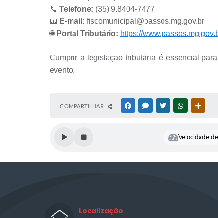
📞
Telefone:
(35) 9.8404-7477
📧
E-mail:
fiscomunicipal@passos.mg.gov.br
🌐
Portal Tributário:
https://www.passos.mg.gov.br
Cumprir a legislação tributária é essencial para
evento.
COMPARTILHAR
FACEBOOK
MESSENGER
TWITTER
WHATSAPP
OUTR
Velocidade de 
Localização