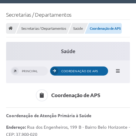
Nossa Cidade
Secretarias / Departamentos
Links Úteis
Secretarias / Departamentos
Saúde
Coordenação de APS
Telefones Úteis
Estrutura Administrativa
Saúde
Galeria de Fotos
Galeria de Vídeos
PRINCIPAL
COORDENAÇÃO DE APS
Coordenação de APS
Coordenação de Atenção Primária à Saúde
Endereço:
Rua dos Engenheiros, 199 B - Bairro Belo Horizonte -
CEP: 37.900-020