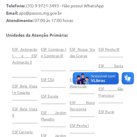
Telefone:
(35) 9 9721-3493 - Não possui WhatsApp
Email:
aps@passos.mg.gov.br
Atendimento:
07:00 às 17:00 horas
Unidades da Atenção Primária:
ESF Aclimação
ESF Coimbras I
ESF Nossa Sra
ESF Penha III
I e ESF
e Coimbras III
das Graças
Aclimação II
ESF Santa
Luzia
ESF CSU
ESF Nossa Sra
ESF Bela Vista
Aparecida
ESF São
I e Casarão
Francisco
ESF Escola
ESF Novo
ESF Bela Vista
Horizonte
ESF Rural
ESF Jardim
II
Planalto
ESF Penha I
ESF Carmelo
ESF Jardim