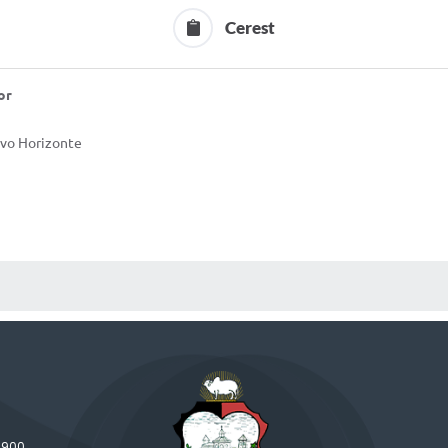
Cerest
or
ovo Horizonte
 MÍDIAS
-900