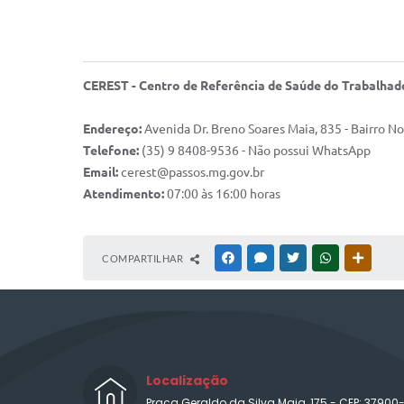
CEREST - Centro de Referência de Saúde do Trabalhad
Endereço:
Avenida Dr. Breno Soares Maia, 835 - Bairro N
Telefone:
(35) 9 8408-9536 - Não possui WhatsApp
Email:
cerest@passos.mg.gov.br
Atendimento:
07:00 às 16:00 horas
COMPARTILHAR
FACEBOOK
MESSENGER
TWITTER
WHATSAPP
OUTRAS
Localização
Praça Geraldo da Silva Maia, 175 - CEP: 37900