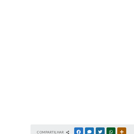
COMPARTILHAR
FACEBOOK
MESSENGER
TWITTER
WHATSAPP
OUTR