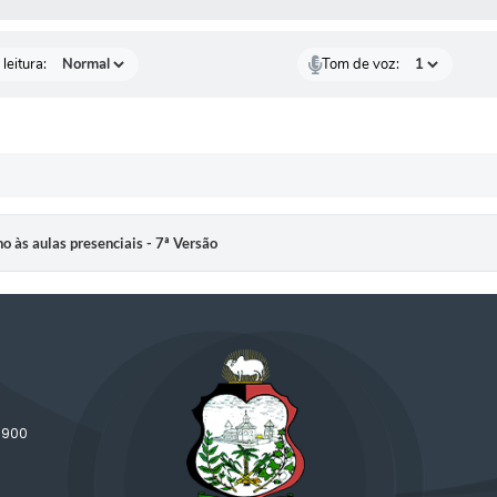
leitura:
Tom de voz:
no às aulas presenciais - 7ª Versão
-900