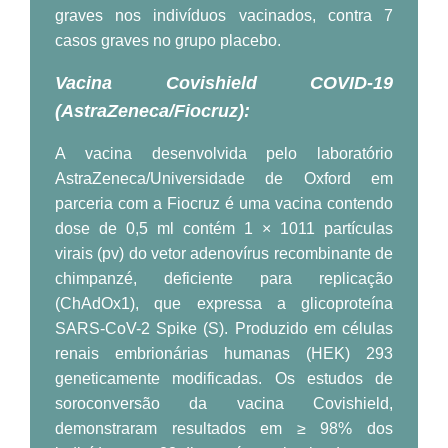
graves nos indivíduos vacinados, contra 7
casos graves no grupo placebo.
Vacina Covishield COVID-19
(AstraZeneca/Fiocruz):
A vacina desenvolvida pelo laboratório
AstraZeneca/Universidade de Oxford em
parceria com a Fiocruz é uma vacina contendo
dose de 0,5 ml contém 1 × 1011 partículas
virais (pv) do vetor adenovírus recombinante de
chimpanzé, deficiente para replicação
(ChAdOx1), que expressa a glicoproteína
SARS-CoV-2 Spike (S). Produzido em células
renais embrionárias humanas (HEK) 293
geneticamente modificadas. Os estudos de
soroconversão da vacina Covishield,
demonstraram resultados em ≥ 98% dos