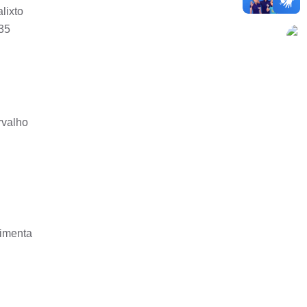
lixto
235
rvalho
Pimenta