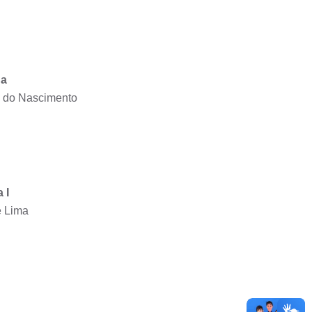
da
a do Nascimento
 I
e Lima