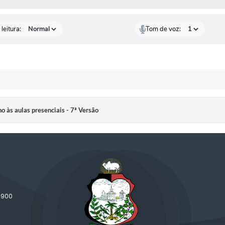
leitura:
Tom de voz:
no às aulas presenciais - 7ª Versão
-900