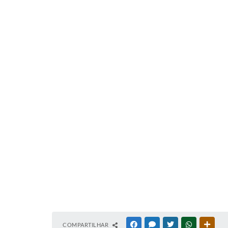
COMPARTILHAR
FACEBOOK
MESSENGER
TWITTER
WHATSAPP
OUTR