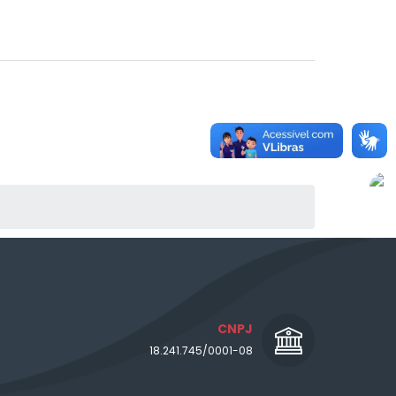
CNPJ
18.241.745/0001-08