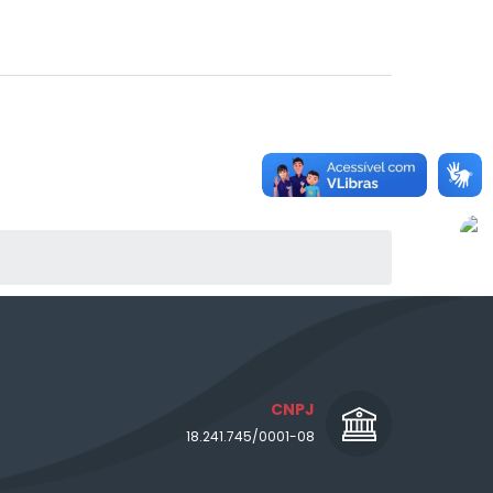
CNPJ
18.241.745/0001-08