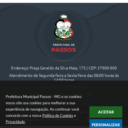
Endereço: Praça Geraldo da Silva Maia, 175 | CEP: 37900-900
Atendimento de Segunda-feira a Sexta-feira das 08:00 horas às
14:00 horas
CNPJ: 18.241.745/0001-08
Prefeitura Municipal Passos - MG
Prefeitura Municipal Passos - MG e os cookies:
nosso site usa cookies para melhorar a sua
experiência de navegação. Ao continuar você
ACEITAR
Versão do Sistema:
3.5.3 - 19/06/2026
concorda com a nossa
Política de Cookies
e
Portal atualizado em:
05/08/2026 16:44
Dados Abertos
Privacidade
.
PERSONALIZAR