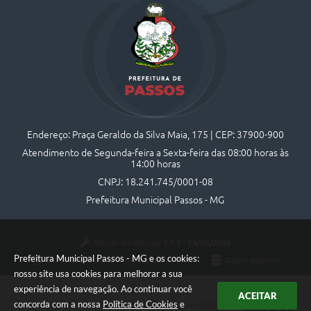
Endereço: Praça Geraldo da Silva Maia, 175 | CEP: 37900-900
Atendimento de Segunda-feira a Sexta-feira das 08:00 horas às
14:00 horas
CNPJ: 18.241.745/0001-08
Prefeitura Municipal Passos - MG
Versão do Sistema:
3.5.3 - 19/06/2026
Prefeitura Municipal Passos - MG e os cookies:
Portal atualizado em:
07/08/2026 10:44
Dados Abertos
nosso site usa cookies para melhorar a sua
experiência de navegação. Ao continuar você
ACEITAR
concorda com a nossa
Política de Cookies
e
Copyright Instar - 2006-2026. Todos os direitos reservados -