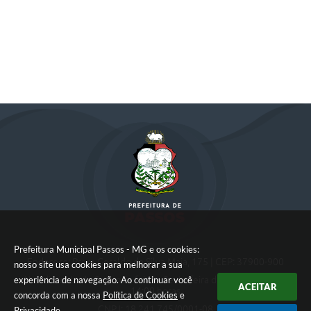
Prefeitura Municipal Passos - MG e os cookies:
Endereço: Praça Geraldo da Silva Maia, 175 | CEP: 37900-900
nosso site usa cookies para melhorar a sua
Atendimento de Segunda-feira a Sexta-feira das 08:00 horas às
experiência de navegação. Ao continuar você
ACEITAR
14:00 horas
concorda com a nossa
Política de Cookies
e
CNPJ: 18.241.745/0001-08
Privacidade
.