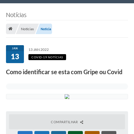
Nossa Cidade
Notícias
Links Úteis
Notícias
Notícia
Telefones Úteis
Estrutura Administrativa
JAN
13 JAN 2022
13
Galeria de Fotos
COVID-19 NOTÍCIAS
Galeria de Vídeos
Como identificar se esta com Gripe ou Covid
COMPARTILHAR