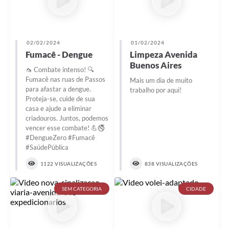
02/02/2024
01/02/2024
Fumacê - Dengue
Limpeza Avenida
Buenos Aires
🦟 Combate intenso! 🔍
Fumacê nas ruas de Passos
Mais um dia de muito
para afastar a dengue.
trabalho por aqui!
Proteja-se, cuide de sua
casa e ajude a eliminar
criadouros. Juntos, podemos
vencer esse combate! 💪🚭
#DengueZero #Fumacê
#SaúdePública
1122 VISUALIZAÇÕES
838 VISUALIZAÇÕES
SEM CATEGORIA
CIDADE