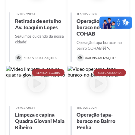
07/02/2024
07/02/2024
Retirada de entulho
Operação tapa-
Av. Joaquim Lopes
buraco no Bairro
COHAB
Seguimos cuidando da nossa
cidade!
Operação tapa buracos no
bairro COHAB 🚧🔨
1045 VISUALIZAÇÕES
868 VISUALIZAÇÕES
SEM CATEGORIA
SEM CATEGORIA
06/02/2024
05/02/2024
Limpeza e capina
Operação tapa-
Quadra Giovani Maia
buraco no Bairro
Ribeiro
Penha