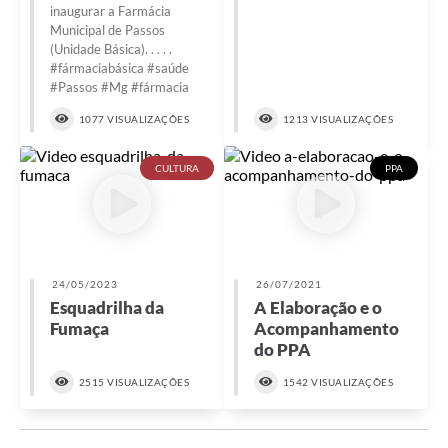
inaugurar a Farmácia
Municipal de Passos
(Unidade Básica). . . . .
#fármaciabásica #saúde
#Passos #Mg #fármacia
1077 VISUALIZAÇÕES
1213 VISUALIZAÇÕES
CULTURA
PPA
24/05/2023
26/07/2021
Esquadrilha da
A Elaboração e o
Fumaça
Acompanhamento
do PPA
2515 VISUALIZAÇÕES
1542 VISUALIZAÇÕES