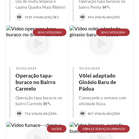
Dia de muita limpeza e
Operação tapa buracos no
capina Quadra Maia Ribeiro!
bairro Penha 🚧🔨
1505 VISUALIZAÇÕES
944 VISUALIZAÇÕES
SEM CATEGORIA
SEM CATEGORIA
05/02/2024
05/02/2024
Operação tapa-
Vôlei adaptado
buraco no Bairro
Ginásio Baru de
Carmelo
Pádua
Operação tapa buracos no
Começando a semana com
bairro Carmelo 🚧🔨
atividade física.
736 VISUALIZAÇÕES
807 VISUALIZAÇÕES
SAÚDE
OBRAS E SERVIÇOS URBANOS