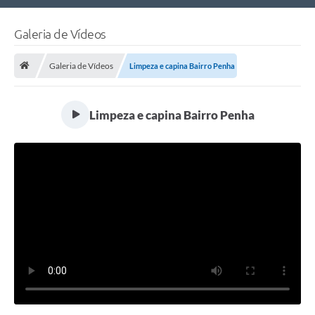
Nossa Cidade
Galeria de Vídeos
Links Úteis
Galeria de Vídeos
Limpeza e capina Bairro Penha
Telefones Úteis
Estrutura Administrativa
Limpeza e capina Bairro Penha
Galeria de Fotos
Galeria de Vídeos