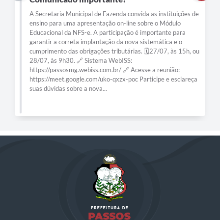
A Secretaria Municipal de Fazenda convida as instituições de
ensino para uma apresentação on-line sobre o Módulo
Educacional da NFS-e. A participação é importante para
garantir a correta implantação da nova sistemática e o
cumprimento das obrigações tributárias. 🗓️27/07, às 15h, ou
28/07, às 9h30. 🔗 Sistema WebISS:
https://passosmg.webiss.com.br/ 🔗 Acesse a reunião:
https://meet.google.com/uko-qxzx-poc Participe e esclareça
suas dúvidas sobre a nova...