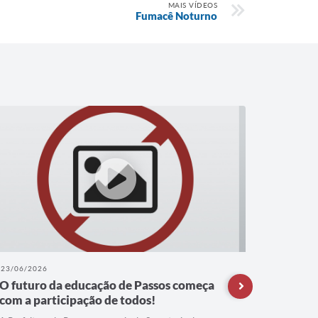
MAIS VÍDEOS
Fumacê Noturno
23/06/2026
22/06/202
O futuro da educação de Passos começa
A refor
com a participação de todos!
Compart
segue a