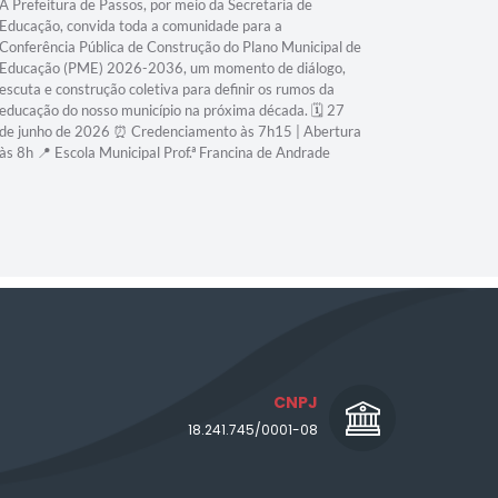
A Prefeitura de Passos, por meio da Secretaria de
Educação, convida toda a comunidade para a
Conferência Pública de Construção do Plano Municipal de
Educação (PME) 2026-2036, um momento de diálogo,
escuta e construção coletiva para definir os rumos da
educação do nosso município na próxima década. 🗓️ 27
de junho de 2026 ⏰ Credenciamento às 7h15 | Abertura
às 8h 📍 Escola Municipal Prof.ª Francina de Andrade
CNPJ
18.241.745/0001-08