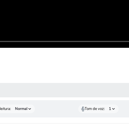
 MÍDIAS
eitura:
Tom de voz: