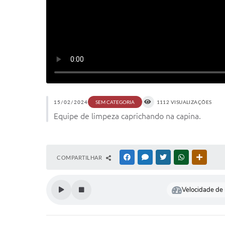
15/02/2024
1112 VISUALIZAÇÕES
SEM CATEGORIA
Equipe de limpeza caprichando na capina.
COMPARTILHAR
FACEBOOK
MESSENGER
TWITTER
WHATSAPP
OUTRAS
Velocidade de l