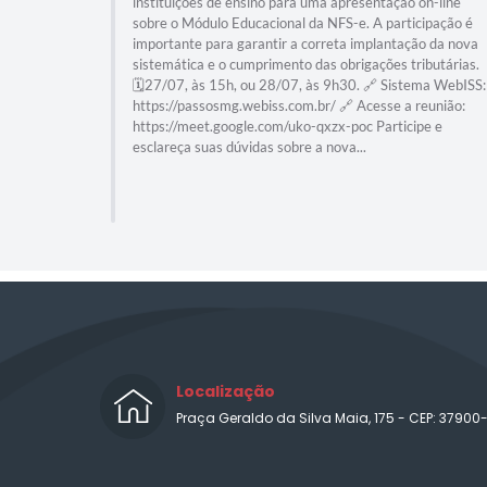
instituições de ensino para uma apresentação on-line
sobre o Módulo Educacional da NFS-e. A participação é
importante para garantir a correta implantação da nova
sistemática e o cumprimento das obrigações tributárias.
🗓️27/07, às 15h, ou 28/07, às 9h30. 🔗 Sistema WebISS:
https://passosmg.webiss.com.br/ 🔗 Acesse a reunião:
https://meet.google.com/uko-qxzx-poc Participe e
esclareça suas dúvidas sobre a nova...
Localização
Praça Geraldo da Silva Maia, 175 - CEP: 37900