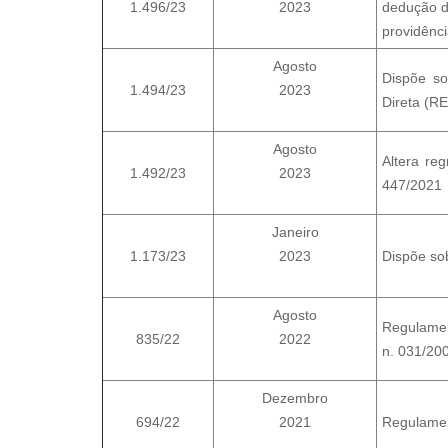
1.496/23
2023
dedução da
providênci
Agosto
Dispõe so
1.494/23
2023
Direta (
Agosto
Altera re
1.492/23
2023
447/2021
Janeiro
1.173/23
2023
Dispõe so
Agosto
Regulament
835/22
2022
n. 031/200
Dezembro
694/22
2021
Regulament