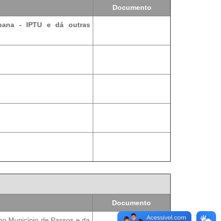
Documento
rbana - IPTU e dá outras
Documento
 no Município de Passos e da