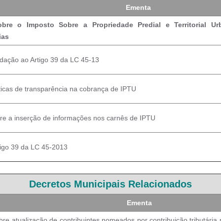
Ementa
bre o Imposto Sobre a Propriedade Predial e Territorial U
ias
dação ao Artigo 39 da LC 45-13
líticas de transparência na cobrança de IPTU
re a inserção de informações nos carnês de IPTU
rtigo 39 da LC 45-2013
Decretos Municipais Relacionados
Ementa
re atualização de contribuintes nomeados por contribuição tributária