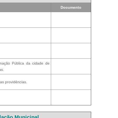
Documento
inação Pública da cidade de
as.
ras providências.
lação Municipal