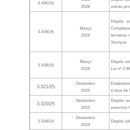
3.490/26
2026
outras pro
Dispõe s
Março
Complemen
3.439/26
2026
terceiros
Serviços
Março
Dispõe so
3.438/26
2026
Lei nº 2.9
Dezembro
Estabelece
3.321/25
2025
e taxa de 
Dezembro
Dispõe so
3.320/25
2025
exercício 
Dezembro
2.548/24
Dispõe sob
2024