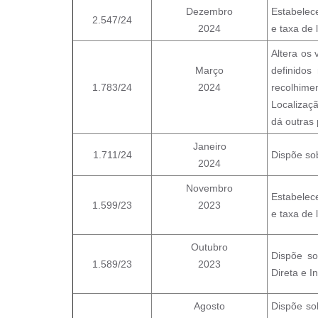
Dezembro
Estabelece
2.547/24
2024
e taxa de 
Altera os 
Março
definidos
1.783/24
2024
recolhimen
Localizaç
dá outras 
Janeiro
1.711/24
Dispõe so
2024
Novembro
Estabelece
1.599/23
2023
e taxa de 
Outubro
Dispõe so
1.589/23
2023
Direta e In
Agosto
Dispõe so