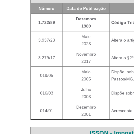
Número
Data de Publicação
Dezembro
1.722/89
Código Tri
1989
Maio
3.937/23
Altera o art
2023
Novembro
3.279/17
Altera o §2
2017
Maio
Dispõe sob
019/05
2005
Passos/MG, 
Julho
016/03
Dispõe sobr
2003
Dezembro
014/01
Acrescenta 
2001
ISSQN - Impost