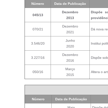
Número
Data de Publicação
Dezembro
Dispõe so
045/13
2013
providênc
Dezembro
070/21
Dá nova re
2021
Junho
3.546/20
Institui po
2020
Dezembro
3.227/16
Dispõe sob
2016
Março
050/16
Altera o a
2015
Número
Data de Publicação
Maio
Dispõe dob