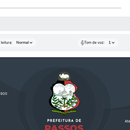
AS MÍDIAS
leitura:
Tom de voz:
-900
At