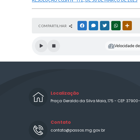
RESOLUÇÃO CGSN Nº 172, DE 30 DE MARÇO DE 2023
COMPARTILHAR
FACEBOOK
MESSENGER
TWITTER
WHATSAPP
OUTR
Velocidade de 
Localização
Praça Geraldo da Silva Maia, 175 - CEP: 37900
Contato
contato@passos.mg.gov.br