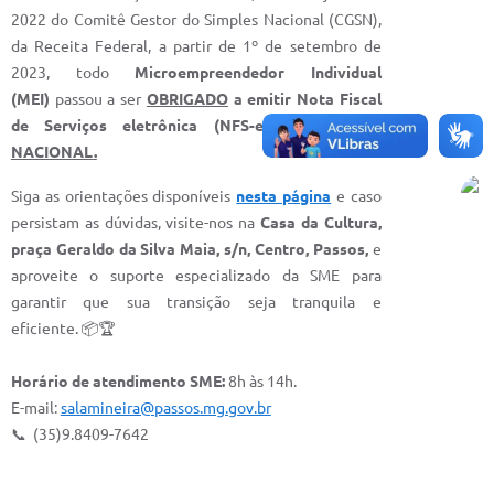
2022 do Comitê Gestor do Simples Nacional (CGSN),
da Receita Federal, a partir de 1º de setembro de
2023, todo
Microempreendedor Individual
(MEI)
passou a ser
OBRIGADO
a emitir Nota Fiscal
de Serviços eletrônica (NFS-e)
no
PADRÃO
NACIONAL
.
​Siga as orientações disponíveis
nesta página
e caso
persistam as dúvidas, visite-nos na
Casa da Cultura,
praça Geraldo da Silva Maia, s/n, Centro, Passos,
e
aproveite o suporte especializado da SME para
garantir que sua transição seja tranquila e
eficiente. 📦🏆
Horário de atendimento SME:
8h às 14h.
E-mail:
salamineira@passos.mg.gov.br
📞 (35)9.8409-7642