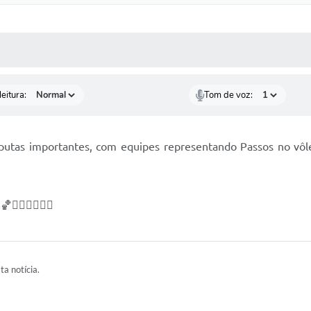
 MÍDIAS
RECEBA NOTÍCIAS
eitura:
Tom de voz:
utas importantes, com equipes representando Passos no vôlei,
🏻‍♀️🏃🏻‍♂️
ta notícia.