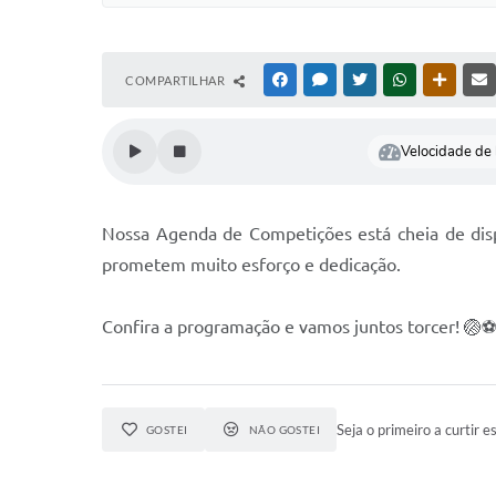
COMPARTILHAR
FACEBOOK
MESSENGER
TWITTER
WHATSAPP
OUTRAS
Velocidade de l
Nossa Agenda de Competições está cheia de disp
prometem muito esforço e dedicação.
Confira a programação e vamos juntos torcer! 🏐⚽️🏀🏃
Seja o primeiro a curtir es
GOSTEI
NÃO GOSTEI