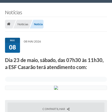
Nossa Cidade
Notícias
Links Úteis
Notícias
Notícia
Telefones Úteis
Estrutura Administrativa
MAI
08 MAI 2026
08
Galeria de Fotos
Galeria de Vídeos
Dia 23 de maio, sábado, das 07h30 às 11h30,
a ESF Casarão terá atendimento com:
COMPARTILHAR