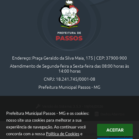
Endereço: Praça Geraldo da Silva Maia, 175 | CEP: 37900-900
Atendimento de Segunda-feira a Sexta-feira das 08:00 horas às
14:00 horas
CNPJ: 18.241.745/0001-08
Prefeitura Municipal Passos - MG
Versão do Sistema:
3.5.3 - 19/06/2026
Prefeitura Municipal Passos - MG e os cookies:
Portal atualizado em:
05/08/2026 16:44
Dados Abertos
nosso site usa cookies para melhorar a sua
experiência de navegação. Ao continuar você
ACEITAR
concorda com a nossa
Política de Cookies
e
Copyright Instar - 2006-2026. Todos os direitos reservados -