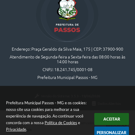
Endereço: Praça Geraldo da Silva Maia, 175 | CEP: 37900-900
Atendimento de Segunda-feira a Sexta-feira das 08:00 horas às
14:00 horas
CNPJ: 18.241.745/0001-08
Prefeitura Municipal Passos - MG
Versão do Sistema:
3.5.3 - 19/06/2026
Prefeitura Municipal Passos - MG e os cookies:
Portal atualizado em:
07/08/2026 10:44
Dados Abertos
nosso site usa cookies para melhorar a sua
experiência de navegação. Ao continuar você
ACEITAR
concorda com a nossa
Política de Cookies
e
Copyright Instar - 2006-2026. Todos os direitos reservados -
Privacidade
.
Instar Tecnologia
PERSONALIZAR